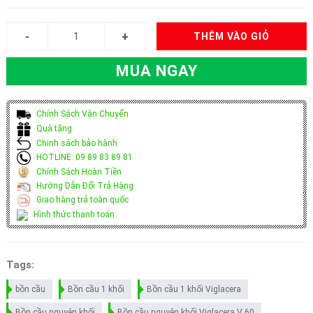
THÊM VÀO GIỎ
MUA NGAY
Chính Sách Vận Chuyển
Quà tặng
Chinh sách bảo hành
HOTLINE: 09 89 83 89 81
Chính Sách Hoàn Tiền
Hướng Dẫn Đổi Trả Hàng
Giao hàng trả toàn quốc
Hình thức thanh toán
Tags:
bồn cầu
Bồn cầu 1 khối
Bồn cầu 1 khối Viglacera
Bồn cầu nguyên khối
Bồn cầu nguyên khối Viglacera V 60