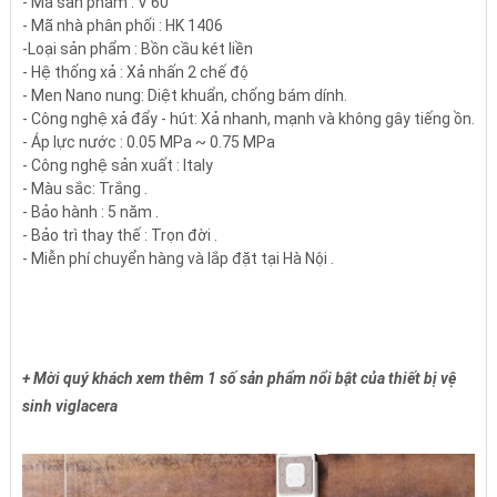
- Mã sản phẩm : V 60
- Mã nhà phân phối : HK 1406
-Loại sản phẩm : Bồn cầu két liền
- Hệ thống xả : Xả nhấn 2 chế độ
- Men Nano nung: Diệt khuẩn, chống bám dính.
- Công nghệ xả đẩy - hút: Xả nhanh, mạnh và không gây tiếng ồn.
- Áp lực nước : 0.05 MPa ~ 0.75 MPa
- Công nghệ sản xuất : Italy
- Màu sắc: Trắng .
- Bảo hành : 5 năm .
- Bảo trì thay thế : Trọn đời .
- Miễn phí chuyển hàng và lắp đặt tại Hà Nội .
+ Mời quý khách xem thêm 1 số sản phẩm nổi bật của thiết bị vệ
sinh viglacera