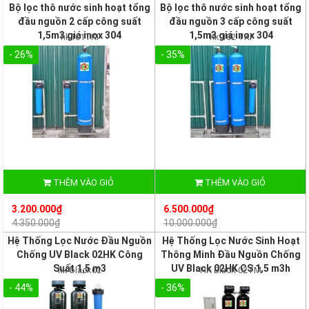
Bộ lọc thô nước sinh hoạt tổng
Bộ lọc thô nước sinh hoạt tổng
đầu nguồn 2 cấp công suất
đầu nguồn 3 cấp công suất
1,5m3 giá inox 304
1,5m3 giá inox 304
hk101TKI
hk 102 TKI
- 26%
- 35%
THÊM VÀO GIỎ
THÊM VÀO GIỎ
3.200.000₫
6.500.000₫
4.350.000₫
10.000.000₫
Hệ Thống Lọc Nước Đầu Nguồn
Hệ Thống Lọc Nước Sinh Hoạt
Chống UV Black 02HK Công
Thông Minh Đầu Nguồn Chống
Suất 1,5 m3
UV Black 02HK CS 1,5 m3h
hk black02
HK Blach 02TM
- 44%
- 36%