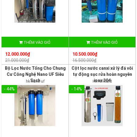
THÊM VÀO GIỎ
THÊM VÀO GIỎ
12.000.000₫
10.500.000₫
21.000.000₫
16.500.000₫
Bộ Lọc Nước Tổng Cho Chung
Cột lọc nước canxi xử lý đá vôi
Cư Công Nghệ Nano UF Siêu
tự động sục rửa hoàn nguyên
Sạch
inox 304
hk nano uf
Hk101catd
- 44%
- 14%