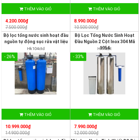
THÊM VÀO GIỎ
THÊM VÀO GIỎ
4.200.000₫
8.990.000₫
7.500.000₫
10.500.000₫
Bộ lọc tổng nước sinh hoạt đầu
Bộ Lọc Tổng Nước Sinh Hoạt
nguồn tự động sục rửa vật liệu
Đầu Nguồn 2 Cột Inox 304 Mã
1054
Hk104ctd
HK102it
- 26%
- 33%
THÊM VÀO GIỎ
THÊM VÀO GIỎ
10.999.000₫
7.990.000₫
14.900.000₫
12.000.000₫