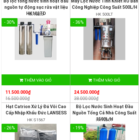
Bộ lọc tổng nước sinh hoạt đầu
Máy Lọc Nước Tinh Khiết RO Bán
nguồn tự động sục rửa vật liệu
Công Nghiệp Công Suất 500L/H
HK102TD
hk102td
HK 500LT
- 30%
- 36%
THÊM VÀO GIỎ
THÊM VÀO GIỎ
11.500.000₫
24.500.000₫
16.500.000₫
38.000.000₫
Hạt Catrion Xứ Lý Đá Vôi Cao
Bộ Lọc Nước Sinh Hoạt Đầu
Cấp Nhập Khẩu Đức LANSESS
Nguồn Tổng Cả Nhà Công Suất
1500L/H
HK S1567
HK102CT
- 26%
- 19%