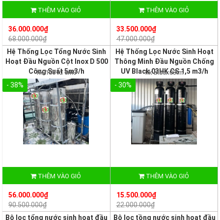
THÊM VÀO GIỎ
THÊM VÀO GIỎ
36.000.000₫
33.500.000₫
68.000.000₫
47.000.000₫
Hệ Thống Lọc Tổng Nước Sinh
Hệ Thống Lọc Nước Sinh Hoạt
Hoạt Đầu Nguồn Cột Inox D 500
Thông Minh Đầu Nguồn Chống
Công Suất 5m3/h
UV Black 03HK CS 1,5 m3/h
hk 106 tđ 5m3
hk black03tm
- 38%
- 30%
THÊM VÀO GIỎ
THÊM VÀO GIỎ
56.000.000₫
15.500.000₫
90.500.000₫
22.000.000₫
Bộ lọc tổng nước sinh hoạt đầu
Bộ lọc tồng nước sinh hoạt đầu