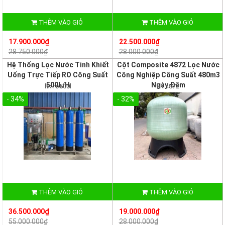
THÊM VÀO GIỎ
THÊM VÀO GIỎ
17.900.000₫
22.500.000₫
28.750.000₫
28.000.000₫
Hệ Thống Lọc Nước Tinh Khiết
Cột Composite 4872 Lọc Nước
Uống Trực Tiếp RO Công Suất
Công Nghiệp Công Suất 480m3
500L/H
Ngày Đêm
hk ro500l
hk 4872
- 34%
- 32%
THÊM VÀO GIỎ
THÊM VÀO GIỎ
36.500.000₫
19.000.000₫
55.000.000₫
28.000.000₫