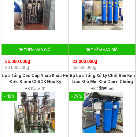
THÊM VÀO GIỎ
THÊM VÀO GIỎ
55.000.000₫
33.000.000₫
80.000.000₫
55.000.000₫
Lọc Tổng Cao Cấp Nhập Khẩu Hệ
Bộ Lọc Tổng Xử Lý Chất Rắn Kim
Điều Khiển CLACK Hoa Kỳ
Loại Khử Mùi Khứ Canxi Chống
Rêu
HK Clack 01
HK 102tđ mới
- 40%
- 29%