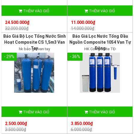
THÊM VÀO GIỎ
THÊM VÀO GIỎ
24.500.000₫
11.000.000₫
32.000.000₫
14.000.000₫
Báo Giá Bộ Lọc Tổng Nước Sinh
Báo Giá Lọc Nước Tổng Đầu
Hoạt Composite CS 1,5m3 Van
Nguồn Composite 1054 Van Tự
Tay
Động
hk báo giá van tay
HK Composite TĐ
- 29%
- 36%
THÊM VÀO GIỎ
THÊM VÀO GIỎ
2.500.000₫
3.850.000₫
3.500.000₫
6.000.000₫