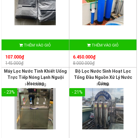
THÊM VÀO GIỎ
THÊM VÀO GIỎ
107.000₫
6.450.000₫
145.000₫
8.000.000₫
Máy Lọc Nước Tinh Khiết Uống
Bộ Lọc Nước Sinh Hoạt Lọc
Trực Tiếp Nóng Lạnh Nguội
Tổng Đầu Nguồn Xử Lý Nước
Haosing
Cứng
HK Hoasing
HK103i
- 23%
- 21%