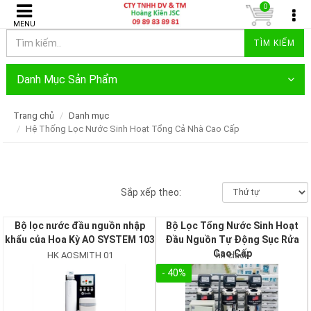
0
MENU
TÌM KIẾM
Danh Mục Sản Phẩm
Trang chủ
Danh mục
Hệ Thống Lọc Nước Sinh Hoạt Tổng Cả Nhà Cao Cấp
Sắp xếp theo:
Bộ lọc nước đầu nguồn nhập
Bộ Lọc Tổng Nước Sinh Hoạt
khẩu của Hoa Kỳ AO SYSTEM 103
Đầu Nguồn Tự Động Sục Rửa
Cao Cấp
HK AOSMITH 01
hk clack
- 40%