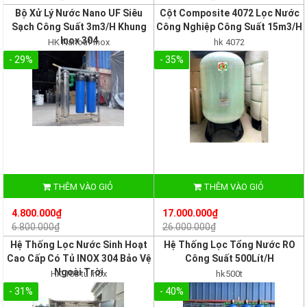
Bộ Xử Lý Nước Nano UF Siêu
Cột Composite 4072 Lọc Nước
Sạch Công Suất 3m3/H Khung
Công Nghiệp Công Suất 15m3/H
Inox 304
HK Nanouf inox
hk 4072
- 29%
- 35%
THÊM VÀO GIỎ
THÊM VÀO GIỎ
4.800.000₫
17.000.000₫
6.800.000₫
26.000.000₫
Hệ Thống Lọc Nước Sinh Hoạt
Hệ Thống Lọc Tổng Nước RO
Cao Cấp Có Tủ INOX 304 Bảo Vệ
Công Suất 500Lít/H
Ngoài Trời
HK 108 tủ inox
hk500t
- 31%
- 40%