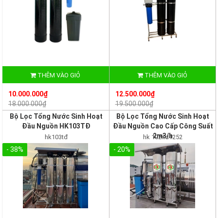
THÊM VÀO GIỎ
THÊM VÀO GIỎ
10.000.000₫
12.500.000₫
18.000.000₫
19.500.000₫
Bộ Lọc Tổng Nước Sinh Hoạt
Bộ Lọc Tổng Nước Sinh Hoạt
Đầu Nguồn HK103TĐ
Đầu Nguồn Cao Cấp Công Suất
2m3/h
hk103tđ
hk 102itd1252
- 38%
- 20%