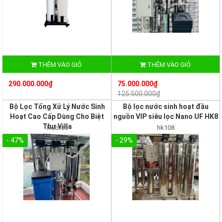
THÊM VÀO GIỎ
THÊM VÀO GIỎ
290.000.000₫
75.000.000₫
125.500.000₫
Bộ Lọc Tổng Xử Lý Nước Sinh
Bộ lọc nước sinh hoạt đầu
Hoạt Cao Cấp Dùng Cho Biệt
nguồn VIP siêu lọc Nano UF HK8
Thự Villa
hk btcc
hk108
- 47%
- 29%