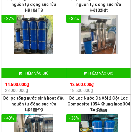
nguồn tự động sục rửa
nguồn tự động sục rửa
HK104TD
HK102idt
HK104TD
hk102itd
- 37%
- 32%
THÊM VÀO GIỎ
THÊM VÀO GIỎ
14.500.000₫
12.500.000₫
23.000.000₫
18.500.000₫
Bộ lọc tổng nước sinh hoạt đầu
Bộ Lọc Nước Đá Vôi 2 Cột Lọc
nguồn tự động sục rửa
Composite 1054 Khung Inox 304
HK105TD
Tự Động
HK105TD
hk104catd
- 43%
- 36%