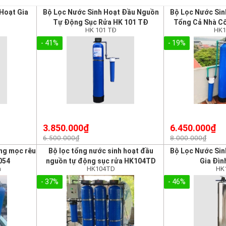
Hoạt Gia
Bộ Lọc Nước Sinh Hoạt Đầu Nguồn
Bộ Lọc Nước Si
Tự Động Sục Rửa HK 101 TĐ
Tổng Cả Nhà Cô
HK 101 TĐ
HK1
- 41%
- 19%
3.850.000₫
6.450.000₫
6.500.000₫
8.000.000₫
ống mọc rêu
Bộ lọc tổng nước sinh hoạt đầu
Bộ Lọc Nước Si
054
nguồn tự động sục rửa HK104TD
Gia Đìn
h
HK104TD
HK
- 37%
- 46%