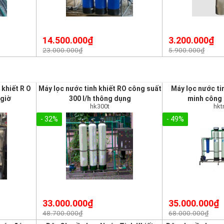
14.500.000₫
3.200.000₫
23.000.000₫
5.900.000₫
 khiết R O
Máy lọc nước tinh khiết RO công suất
Máy lọc nước ti
 giờ
300 l/h thông dụng
minh công 
hk300t
hk
- 32%
- 49%
33.000.000₫
35.000.000₫
48.700.000₫
68.000.000₫