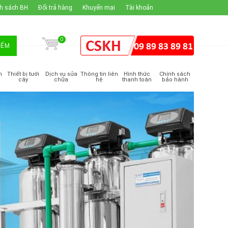
h sách BH
Đổi trả hàng
Khuyến mại
Tài khoản
0
IẾM
m
Thiết bị tưới
Dịch vụ sửa
Thông tin liên
Hình thức
Chính sách
cây
chữa
hệ
thanh toán
bảo hành