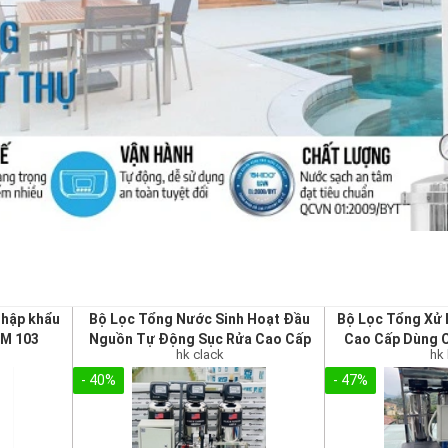
nhập khẩu
Bộ Lọc Tổng Nước Sinh Hoạt Đầu
Bộ Lọc Tổng Xử 
EM 103
Nguồn Tự Động Sục Rửa Cao Cấp
Cao Cấp Dùng C
hk clack
hk
- 40%
- 47%