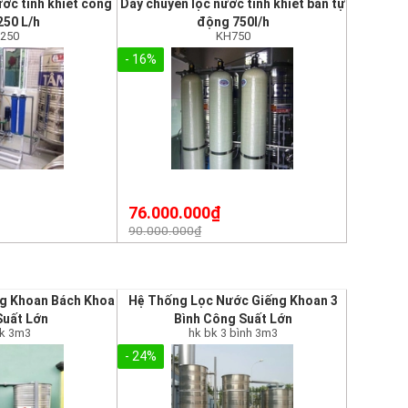
ước tinh khiết công
Dây chuyền lọc nước tinh khiết bán tự
250 L/h
động 750l/h
k250
KH750
- 16%
76.000.000₫
90.000.000₫
ng Khoan Bách Khoa
Hệ Thống Lọc Nước Giếng Khoan 3
uất Lớn
Bình Công Suất Lớn
bk 3m3
hk bk 3 bình 3m3
- 24%