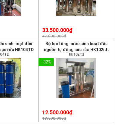
33.500.000₫
47.000.000₫
ớc sinh hoạt đầu
Bộ lọc tồng nước sinh hoạt đầu
sục rửa HK104TD
nguồn tự động sục rửa HK102idt
04TD
hk102itd
- 32%
12.500.000₫
18.500.000₫