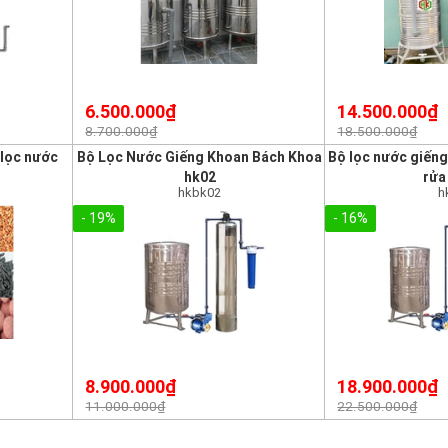
6.500.000₫
14.500.000₫
8.700.000₫
18.500.000₫
 lọc nước
Bộ Lọc Nước Giếng Khoan Bách Khoa
Bộ lọc nước giến
hk02
rửa
hkbk02
h
- 19%
- 16%
8.900.000₫
18.900.000₫
11.000.000₫
22.500.000₫