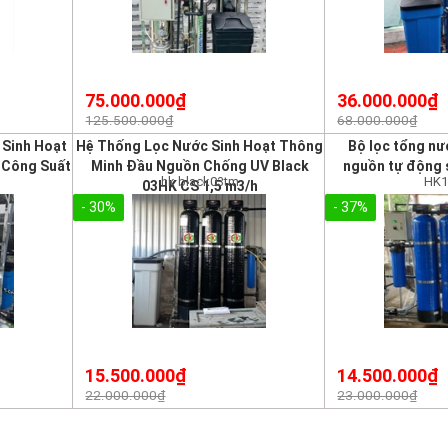
75.000.000₫
36.000.000₫
125.500.000₫
68.000.000₫
 Sinh Hoạt
Hệ Thống Lọc Nước Sinh Hoạt Thông
Bộ lọc tổng nư
 Công Suất
Minh Đầu Nguồn Chống UV Black
nguồn tự động 
hk black03tm
HK1
03HK CS 1,5 m3/h
- 30%
- 37%
15.500.000₫
14.500.000₫
22.000.000₫
23.000.000₫