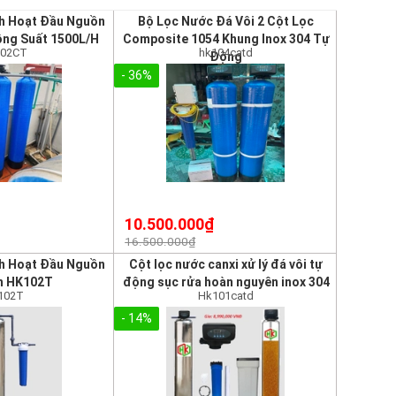
nh Hoạt Đầu Nguồn
Bộ Lọc Nước Đá Vôi 2 Cột Lọc
ng Suất 1500L/H
Composite 1054 Khung Inox 304 Tự
02CT
hk104catd
Động
- 36%
10.500.000₫
16.500.000₫
nh Hoạt Đầu Nguồn
Cột lọc nước canxi xử lý đá vôi tự
h HK102T
động sục rửa hoàn nguyên inox 304
102T
Hk101catd
- 14%