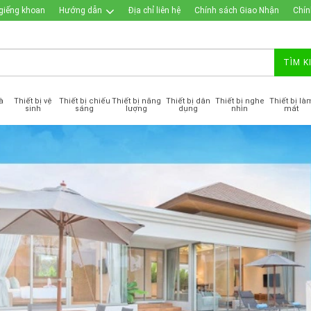
giếng khoan
Hướng dẫn
Địa chỉ liên hệ
Chính sách Giao Nhận
Chín
TÌM K
à
Thiết bị vệ
Thiết bị chiếu
Thiết bị năng
Thiết bị dân
Thiết bị nghe
Thiết bị là
sinh
sáng
lượng
dụng
nhìn
mát