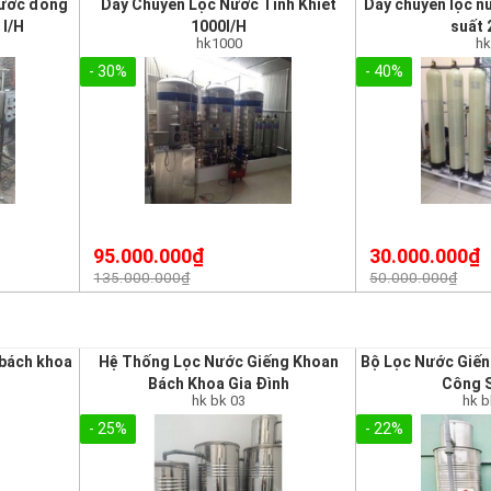
nước đóng
Dây Chuyền Lọc Nước Tinh Khiết
Dây chuyền lọc n
 l/H
1000l/H
suất 
hk1000
h
- 30%
- 40%
95.000.000₫
30.000.000₫
135.000.000₫
50.000.000₫
 bách khoa
Hệ Thống Lọc Nước Giếng Khoan
Bộ Lọc Nước Giế
Bách Khoa Gia Đình
Công S
hk bk 03
hk 
- 25%
- 22%