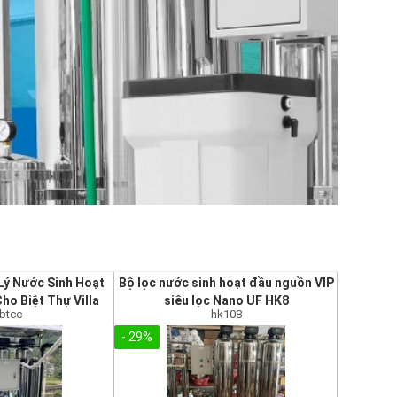
Lý Nước Sinh Hoạt
Bộ lọc nước sinh hoạt đầu nguồn VIP
ho Biệt Thự Villa
siêu lọc Nano UF HK8
 btcc
hk108
- 29%