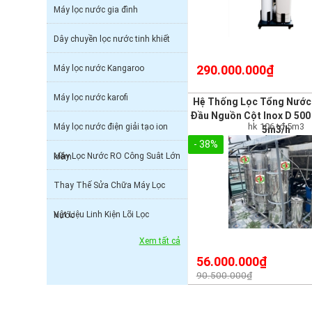
Máy lọc nước gia đình
Dây chuyền lọc nước tinh khiết
290.000.000₫
Máy lọc nước Kangaroo
Máy lọc nước karofi
Hệ Thống Lọc Tổng Nước
Đầu Nguồn Cột Inox D 500
hk 106 tđ 5m3
Máy lọc nước điện giải tạo ion
5m3/h
- 38%
Máy Lọc Nước RO Công Suât Lớn
kiềm
Thay Thế Sửa Chữa Máy Lọc
Vật Liệu Linh Kiện Lõi Lọc
Nước
Xem tất cả
56.000.000₫
90.500.000₫