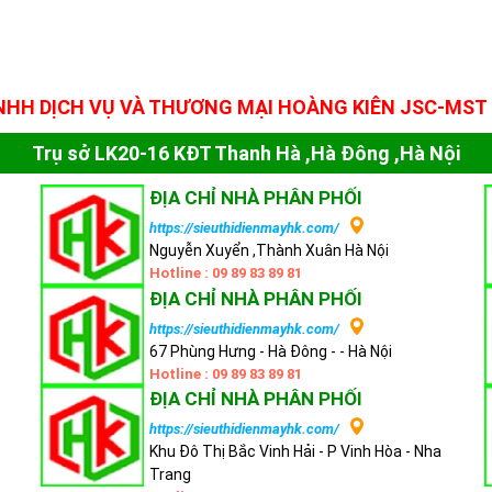
NHH DỊCH VỤ VÀ THƯƠNG MẠI HOÀNG KIÊN JSC-MST 
Trụ sở LK20-16 KĐT Thanh Hà ,Hà Đông ,Hà Nội
ĐỊA CHỈ NHÀ PHÂN PHỐI
https://sieuthidienmayhk.com/
Nguyễn Xuyển ,Thành Xuân Hà Nội
Hotline : 09 89 83 89 81
ĐỊA CHỈ NHÀ PHÂN PHỐI
https://sieuthidienmayhk.com/
67 Phùng Hưng - Hà Đông - - Hà Nội
Hotline : 09 89 83 89 81
ĐỊA CHỈ NHÀ PHÂN PHỐI
https://sieuthidienmayhk.com/
Khu Đô Thị Bắc Vinh Hải - P Vinh Hòa - Nha
Trang