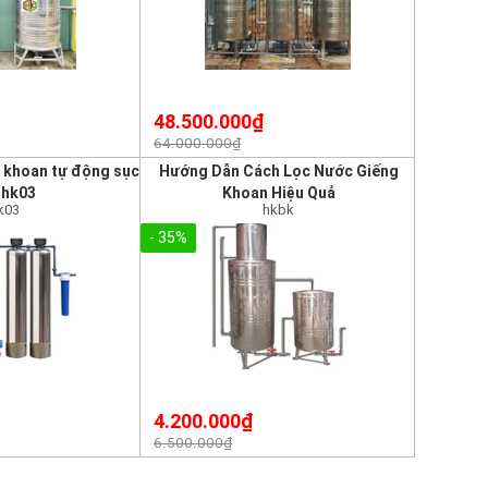
48.500.000₫
64.000.000₫
g khoan tự động sục
Hướng Dẫn Cách Lọc Nước Giếng
 hk03
Khoan Hiệu Quả
k03
hkbk
- 35%
4.200.000₫
6.500.000₫