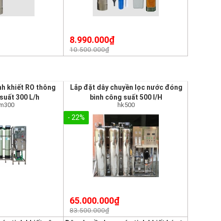
8.990.000₫
10.500.000₫
nh khiết RO thông
Lắp đặt dây chuyền lọc nước đóng
suất 300 L/h
bình công suất 500 l/H
tm300
hk500
- 22%
65.000.000₫
83.500.000₫