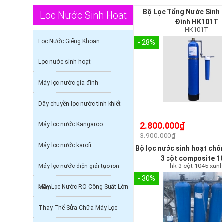
Bộ Lọc Tổng Nước Sinh 
Lọc Nước Sinh Hoạt
Đình HK101T
HK101T
Lọc Nước Giếng Khoan
- 28%
Lọc nước sinh hoạt
Máy lọc nước gia đình
Dây chuyền lọc nước tinh khiết
2.800.000₫
Máy lọc nước Kangaroo
3.900.000₫
Máy lọc nước karofi
Bộ lọc nước sinh hoạt ch
3 cột composite 1
hk 3 cột 1045 xan
Máy lọc nước điện giải tạo ion
- 30%
Máy Lọc Nước RO Công Suât Lớn
kiềm
Thay Thế Sửa Chữa Máy Lọc