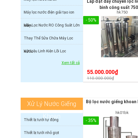
Lắp đặt dây chuyền lọc 
bình công suất 750
hk750
Máy lọc nước điện giải tạo ion
- 50%
Máy Lọc Nước RO Công Suât Lớn
kiềm
Thay Thế Sửa Chữa Máy Lọc
Vật Liệu Linh Kiện Lõi Lọc
Nước
Xem tất cả
55.000.000₫
110.000.000₫
Bộ lọc nước giếng khoan
Xử Lý Nước Giếng
hk01bk
Khoan
Thiết bị tưới tự động
- 35%
Thiết bị tưới nhỏ giọt