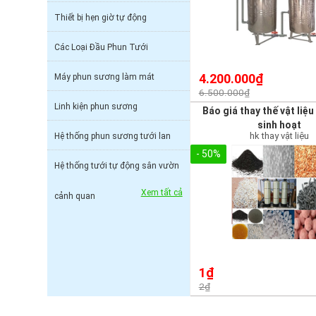
Thiết bị hẹn giờ tự động
Các Loại Đầu Phun Tưới
4.200.000₫
Máy phun sương làm mát
6.500.000₫
Linh kiện phun sương
Báo giá thay thế vật liệu
sinh hoạt
hk thay vật liệu
Hệ thống phun sương tưới lan
- 50%
Hệ thống tưới tự động sân vườn
Xem tất cả
cảnh quan
1₫
2₫