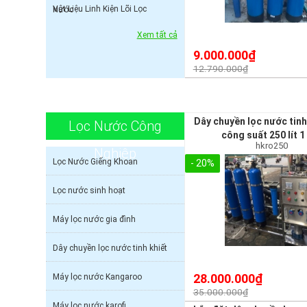
Vật Liệu Linh Kiện Lõi Lọc
Nước
Xem tất cả
9.000.000₫
12.790.000₫
Dây chuyền lọc nước tinh
Lọc Nước Công
công suất 250 lít 1
hkro250
Nghiệp
Lọc Nước Giếng Khoan
- 20%
Lọc nước sinh hoạt
Máy lọc nước gia đình
Dây chuyền lọc nước tinh khiết
28.000.000₫
Máy lọc nước Kangaroo
35.000.000₫
Máy lọc nước karofi