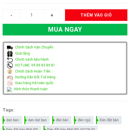
THÊM VÀO GIỎ
MUA NGAY
Chính Sách Vận Chuyển
Quà tặng
Chinh sách bảo hành
HOTLINE: 09 89 83 89 81
Chính Sách Hoàn Tiền
Hướng Dẫn Đổi Trả Hàng
Giao hàng trả toàn quốc
Hình thức thanh toán
Tags:
den ban
den dat ban
đèn bàn
đèn ngủ
Đèn đặt bàn
Đèn đặt bàn PHILIPS
Đèn đặt bàn PHILIPS 43228-30