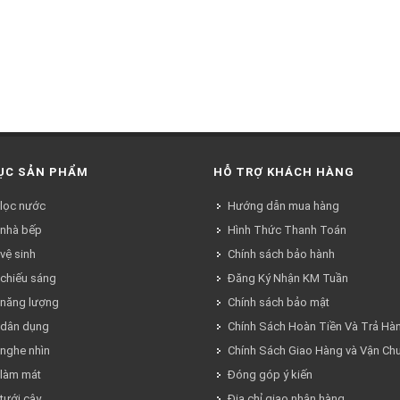
ỤC SẢN PHẨM
HỖ TRỢ KHÁCH HÀNG
 lọc nước
Hướng dẫn mua hàng
 nhà bếp
Hình Thức Thanh Toán
 vệ sinh
Chính sách bảo hành
 chiếu sáng
Đăng Ký Nhận KM Tuần
ị năng lượng
Chính sách bảo mật
ị dân dụng
Chính Sách Hoàn Tiền Và Trả Hà
 nghe nhìn
Chính Sách Giao Hàng và Vận Ch
 làm mát
Đóng góp ý kiến
 tưới cây
Địa chỉ giao nhận hàng