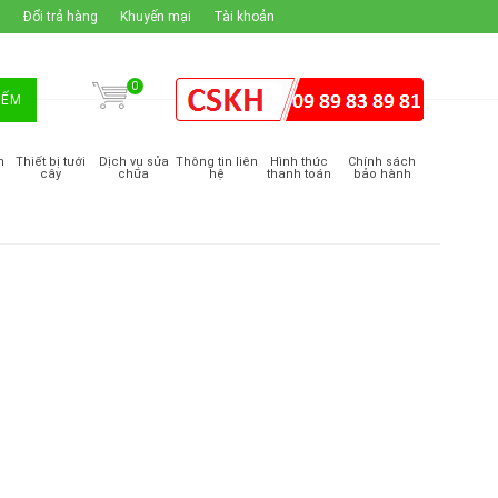
H
Đổi trả hàng
Khuyến mại
Tài khoản
0
IẾM
m
Thiết bị tưới
Dịch vụ sửa
Thông tin liên
Hình thức
Chính sách
cây
chữa
hệ
thanh toán
bảo hành