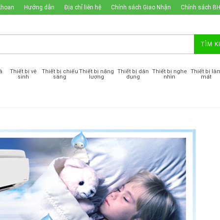
khoan
Hướng dẫn
Địa chỉ liên hệ
Chính sách Giao Nhận
Chính sách B
TÌM K
à
Thiết bị vệ
Thiết bị chiếu
Thiết bị năng
Thiết bị dân
Thiết bị nghe
Thiết bị là
sinh
sáng
lượng
dụng
nhìn
mát