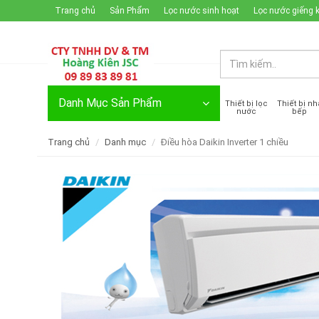
Trang chủ
Sản Phẩm
Lọc nước sinh hoạt
Lọc nước giếng 
Đăng nhập / Đăng ký
Danh Mục Sản Phẩm
Thiết bị lọc
Thiết bị nh
nước
bếp
Trang chủ
Danh mục
Điều hòa Daikin Inverter 1 chiều