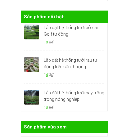
Sản phẩm nổi bật
Lắp đặt hệ thống tưới cỏ sân
Golf tự động
1₫
3₫
Lắp đặt hệ thống tưới rau tự
động trên sân thượng
1₫
3₫
Lắp đặt hệ thống tưới cây trồng
trong nông nghiệp
1₫
3₫
Sản phẩm vừa xem