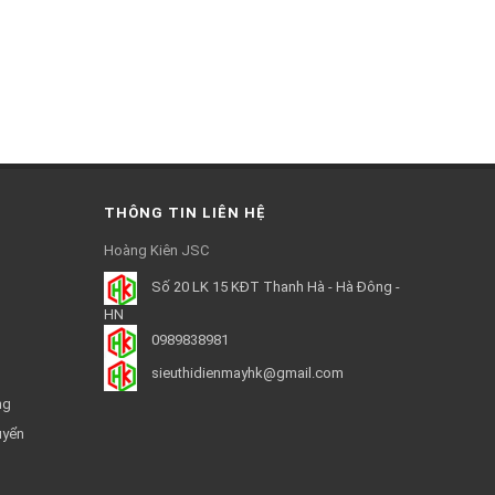
THÔNG TIN LIÊN HỆ
Hoàng Kiên JSC
Số 20 LK 15 KĐT Thanh Hà - Hà Đông -
HN
0989838981
sieuthidienmayhk@gmail.com
ng
uyển