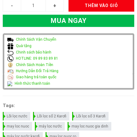
THÊM VÀO GIỎ
MUA NGAY
Chính Sách Vận Chuyển
Quà tặng
Chinh sách bảo hành
HOTLINE: 09 89 83 89 81
Chính Sách Hoàn Tiền
Hướng Dẫn Đổi Trả Hàng
Giao hàng trả toàn quốc
Hình thức thanh toán
Tags:
Lõi lọc nước
Lõi lọc số 2 Karofi
Lõi lọc số 3 Karofi
may loc nuoc
máy lọc nước
may loc nuoc gia dinh
máy lọc nước karofi
may loc nuoc ro