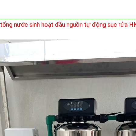
 tổng nước sinh hoạt đầu nguồn tự động sục rửa 