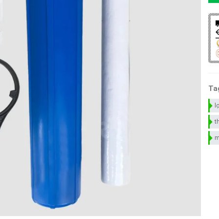
Ta
l
t
m