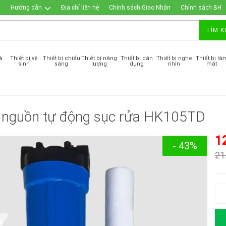
Hướng dẫn
Địa chỉ liên hệ
Chính sách Giao Nhận
Chính sách BH
TÌM K
à
Thiết bị vệ
Thiết bị chiếu
Thiết bị năng
Thiết bị dân
Thiết bị nghe
Thiết bị là
sinh
sáng
lượng
dụng
nhìn
mát
u nguồn tự động sục rửa HK105TD
1
- 43%
21