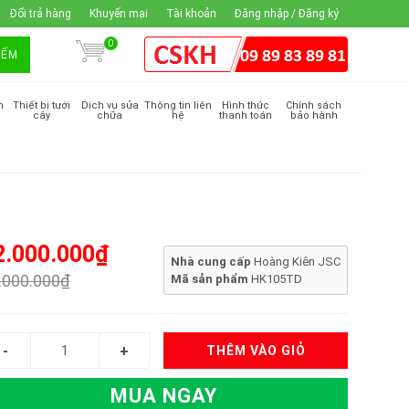
Đổi trả hàng
Khuyến mại
Tài khoản
Đăng nhập / Đăng ký
0
IẾM
m
Thiết bị tưới
Dịch vụ sửa
Thông tin liên
Hình thức
Chính sách
cây
chữa
hệ
thanh toán
bảo hành
2.000.000₫
Nhà cung cấp
Hoàng Kiên JSC
.000.000₫
Mã sản phẩm
HK105TD
THÊM VÀO GIỎ
MUA NGAY