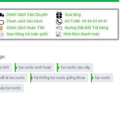
Chính Sách Vận Chuyển
Quà tặng
Chinh sách bảo hành
HOTLINE: 09 89 83 89 81
Chính Sách Hoàn Tiền
Hướng Dẫn Đổi Trả Hàng
Giao hàng trả toàn quốc
Hình thức thanh toán
gs:
ọc thô
lọc nước sinh hoạt
lọc nước cao cấp
hiết bị lọc nước
hệ thống lọc nước giếng khoa
lọc nước
áy lọc nước