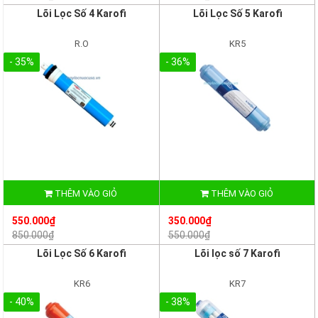
Lõi Lọc Số 4 Karofi
Lõi Lọc Số 5 Karofi
R.O
KR5
- 35%
- 36%
THÊM VÀO GIỎ
THÊM VÀO GIỎ
550.000₫
350.000₫
850.000₫
550.000₫
Lõi Lọc Số 6 Karofi
Lõi lọc số 7 Karofi
KR6
KR7
- 40%
- 38%