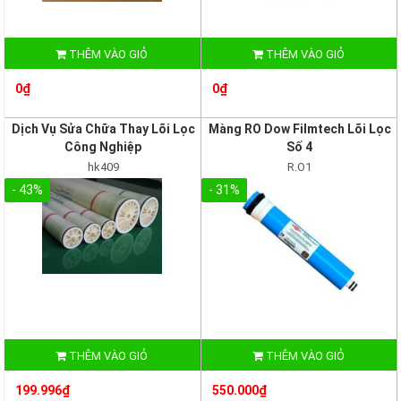
THÊM VÀO GIỎ
THÊM VÀO GIỎ
0₫
0₫
Dịch Vụ Sửa Chữa Thay Lõi Lọc
Màng RO Dow Filmtech Lõi Lọc
Công Nghiệp
Số 4
hk409
R.O1
- 43%
- 31%
THÊM VÀO GIỎ
THÊM VÀO GIỎ
199.996₫
550.000₫