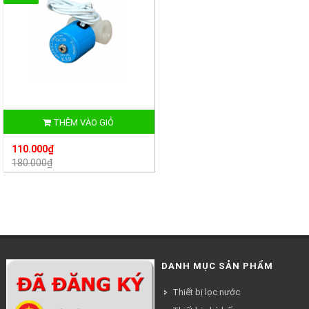
THÊM VÀO GIỎ
110.000₫
180.000₫
DANH MỤC SẢN PHẨM
Thiết bị lọc nước