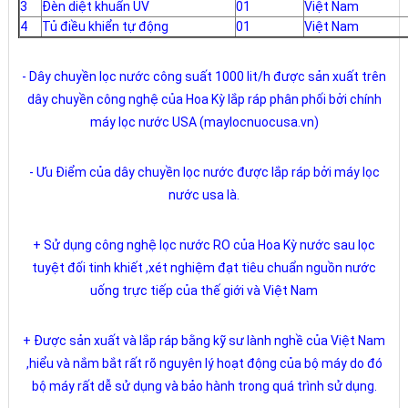
3
Đèn diệt khuẩn UV
01
Việt Nam
4
Tủ điều khiển tự động
01
Việt Nam
- Dây chuyền lọc nước công suất 1000 lit/h được sản xuất trên
dây chuyền công nghệ của Hoa Kỳ lắp ráp phân phối bởi chính
máy lọc nước USA (maylocnuocusa.vn)
- Ưu Điểm của dây chuyền lọc nước được lắp ráp bởi máy lọc
nước usa là.
+ Sử dụng công nghệ lọc nước RO của Hoa Kỳ nước sau lọc
tuyệt đối tinh khiết ,xét nghiệm đạt tiêu chuẩn nguồn nước
uống trực tiếp của thế giới và Việt Nam
+ Được sản xuất và lắp ráp bằng kỹ sư lành nghề của Việt Nam
,hiểu và nắm bắt rất rõ nguyên lý hoạt động của bộ máy do đó
bộ máy rất dễ sử dụng và bảo hành trong quá trình sử dụng.