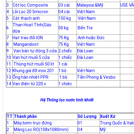
3
Cột lọc Composite
03 cái
Malaysia &Mỹ
USE VÀ
4
Lõi Lọc 20 5micron
04 cái
Việt Nam
5
Cát thạch anh
150 kg
Việt Nam
Than Hoạt Tính(Gáo
6
50 kg
Bến Tre
dừa
7
Hạt trao đổi ION
75 Kg
Anh hoặc Đức
8
Mangandioxt
75 Kg
Việt Nam
9
Van bán tự động 3 cửa
2 chiếc
Đài Loan
10
Van hút muối 5 cửa
1 chiếc
Đài Loan
11
Thùng hút muối 50 lit
1 cái
12
Khung giá đỡ inox 201
1 bộ
Việt Nam
13
Ống hàn nhiệt PPR
1 bộ
Tiền Phong & Vesbo
14
Van điện từ 220 v
1 chiêc
Hệ Thống lọc nước tinh khiết
TT
Thành phần
Số Lượng
Xuất Xứ
1
Máy bơm trục đứng
01
Trung Quốc & Ital
2
Màng Lọc RO(108x1080mm)
04
Mỹ