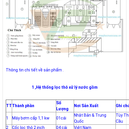
Thông tin chi tiết về sản phẩm .
1 ,Hệ thống lọc thô xử lý nước gồm
Số
TT
Thành phần
Nơi Sản Xuất
Ghi ch
Lượng
Nhật Bản & Trung
Tùy Th
1
Máy bơm cấp 1,1 kw
01cái
Quốc
Cầu
2
Cốc lọc thô 2 inch
04 cái
Việt Nam