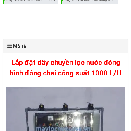
Mô tả
Lắp đặt dây chuyền lọc nước đóng
bình đóng chai công suất 1000 L/H