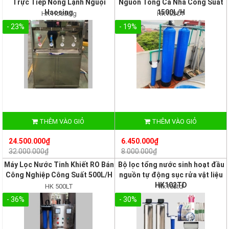
Trực Tiếp Nóng Lạnh Nguội
Nguồn Tổng Cả Nhà Công Suất
Haosing
1500L/H
HK Hoasing
HK102CT
- 23%
- 19%
THÊM VÀO GIỎ
THÊM VÀO GIỎ
24.500.000₫
6.450.000₫
32.000.000₫
8.000.000₫
Máy Lọc Nước Tinh Khiết RO Bán
Bộ lọc tổng nước sinh hoạt đầu
Công Nghiệp Công Suất 500L/H
nguồn tự động sục rửa vật liệu
HK102TD
HK 500LT
hk102td
- 36%
- 30%