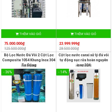
THÊM VÀO GIỎ
THÊM VÀO GIỎ
75.000.000₫
23.999.999₫
125.500.000₫
28.500.000₫
Bộ Lọc Nước Đá Vôi 2 Cột Lọc
Cột lọc nước canxi xử lý đá vôi
Composite 1054 Khung Inox 304
tự động sục rửa hoàn nguyên
Tự Động
inox 304
hk104catd
Hk101catd
- 36%
- 14%