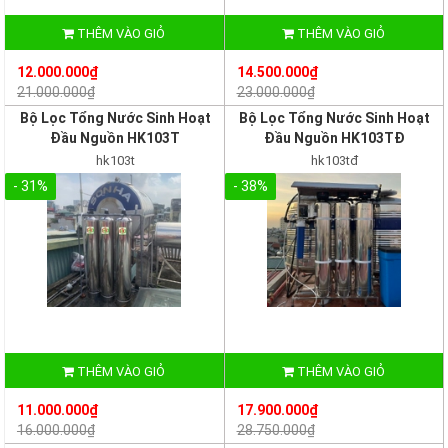
THÊM VÀO GIỎ
THÊM VÀO GIỎ
12.000.000₫
14.500.000₫
21.000.000₫
23.000.000₫
Bộ Lọc Tổng Nước Sinh Hoạt
Bộ Lọc Tổng Nước Sinh Hoạt
Đầu Nguồn HK103T
Đầu Nguồn HK103TĐ
hk103t
hk103tđ
- 31%
- 38%
THÊM VÀO GIỎ
THÊM VÀO GIỎ
11.000.000₫
17.900.000₫
16.000.000₫
28.750.000₫