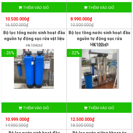
THÊM VÀO GIỎ
THÊM VÀO GIỎ
10.500.000₫
8.990.000₫
16.500.000₫
10.500.000₫
Bộ lọc tổng nước sinh hoạt đầu
Bộ lọc tồng nước sinh hoạt đầu
nguồn tự động sục rửa vật liệu
nguồn tự động sục rửa
HK102idt
Hk104ctd
hk102itd
- 26%
- 32%
THÊM VÀO GIỎ
THÊM VÀO GIỎ
10.999.000₫
12.500.000₫
14.900.000₫
18.500.000₫