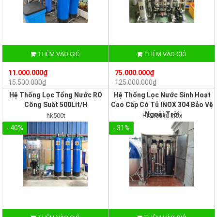
THÊM VÀO GIỎ
THÊM VÀO GIỎ
11.000.000₫
75.000.000₫
15.500.000₫
125.000.000₫
Hệ Thống Lọc Tổng Nước RO
Hệ Thống Lọc Nước Sinh Hoạt
Công Suất 500Lít/H
Cao Cấp Có Tủ INOX 304 Bảo Vệ
Ngoài Trời
hk500t
HK 108 tủ inox
- 40%
- 31%