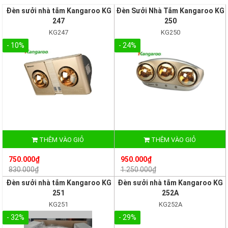
Đèn sưởi nhà tắm Kangaroo KG
Đèn Sưởi Nhà Tắm Kangaroo KG
247
250
KG247
KG250
- 10%
- 24%
THÊM VÀO GIỎ
THÊM VÀO GIỎ
750.000₫
950.000₫
830.000₫
1.250.000₫
Đèn sưởi nhà tắm Kangaroo KG
Đèn sưởi nhà tắm Kangaroo KG
251
252A
KG251
KG252A
- 32%
- 29%