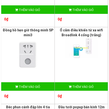
THÊM VÀO GIỎ
THÊM VÀO GIỎ
0₫
0₫
Đồng hồ hẹn giờ thông minh SP
Ổ cắm điều khiển từ xa wifi
mini3
Broadlink 4 cổng (trắng)
THÊM VÀO GIỎ
THÊM VÀO GIỎ
0₫
0₫
Béc phun cánh đập lớn 4 tia
Đầu tưới popup bán kính 12m