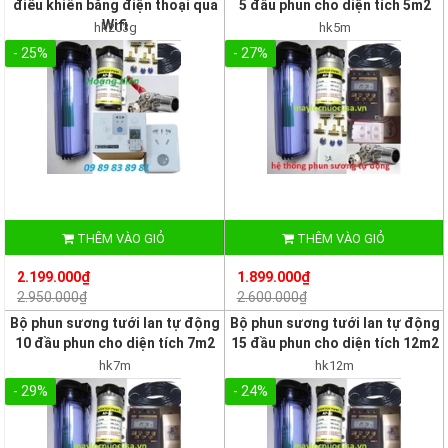
điều khiển bằng điện thoại qua
5 đầu phun cho diện tích 5m2
Wifi
hk203g
hk5m
- 25%
- 27%
THÊM VÀO GIỎ
THÊM VÀO GIỎ
2.199.000₫
1.899.000₫
2.950.000₫
2.600.000₫
Bộ phun sương tưới lan tự động
Bộ phun sương tưới lan tự động
10 đầu phun cho diện tích 7m2
15 đầu phun cho diện tích 12m2
hk7m
hk12m
- 29%
- 24%