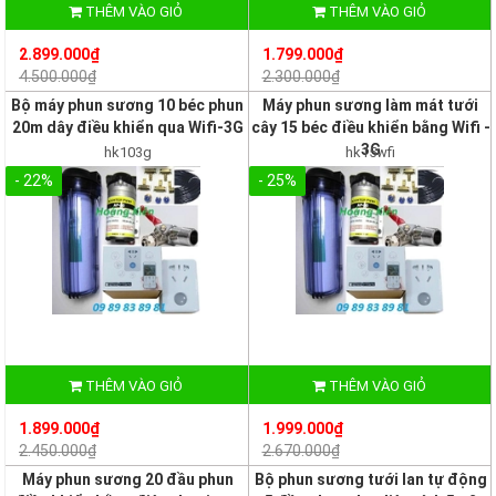
THÊM VÀO GIỎ
THÊM VÀO GIỎ
2.899.000₫
1.799.000₫
4.500.000₫
2.300.000₫
Bộ máy phun sương 10 béc phun
Máy phun sương làm mát tưới
20m dây điều khiển qua Wifi-3G
cây 15 béc điều khiển bằng Wifi -
3G
hk103g
hk15wfi
- 22%
- 25%
THÊM VÀO GIỎ
THÊM VÀO GIỎ
1.899.000₫
1.999.000₫
2.450.000₫
2.670.000₫
Máy phun sương 20 đầu phun
Bộ phun sương tưới lan tự động