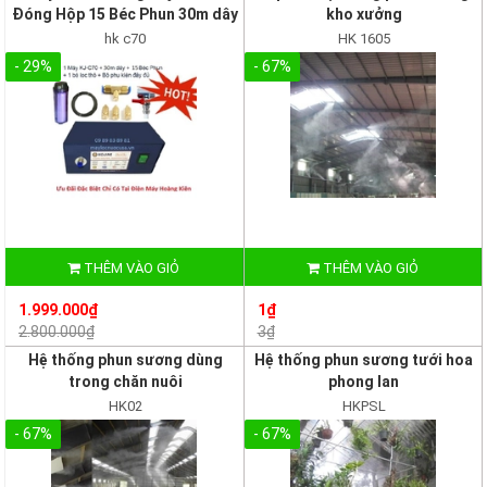
Đóng Hộp 15 Béc Phun 30m dây
kho xưởng
hk c70
HK 1605
- 29%
- 67%
THÊM VÀO GIỎ
THÊM VÀO GIỎ
1.999.000₫
1₫
2.800.000₫
3₫
Hệ thống phun sương dùng
Hệ thống phun sương tưới hoa
trong chăn nuôi
phong lan
HK02
HKPSL
- 67%
- 67%