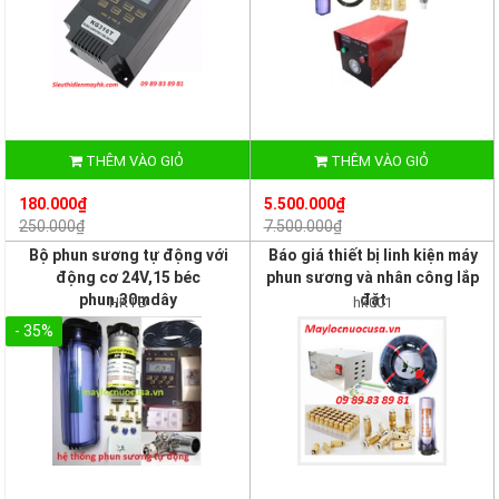
THÊM VÀO GIỎ
THÊM VÀO GIỎ
180.000₫
5.500.000₫
250.000₫
7.500.000₫
Bộ phun sương tự động với
Báo giá thiết bị linh kiện máy
động cơ 24V,15 béc
phun sương và nhân công lắp
phun,30mdây
đặt
HKTĐ
hk001
- 35%