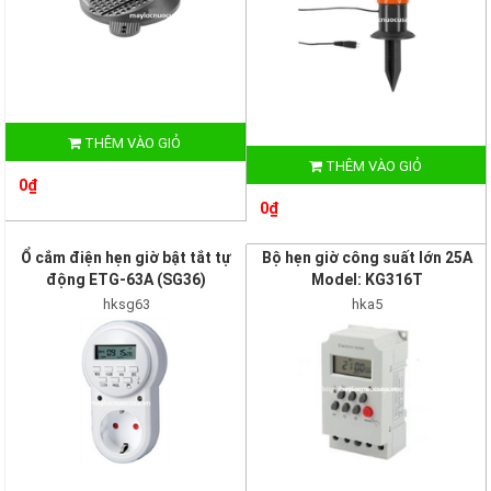
THÊM VÀO GIỎ
THÊM VÀO GIỎ
0₫
0₫
Ổ cắm điện hẹn giờ bật tắt tự
Bộ hẹn giờ công suất lớn 25A
động ETG-63A (SG36)
Model: KG316T
hksg63
hka5