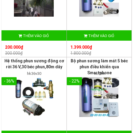
THÊM VÀO GIỎ
THÊM VÀO GIỎ
200.000₫
1.399.000₫
300.000₫
1.800.000₫
Hệ thống phun sương động cơ
Bộ phun sương làm mát 5 béc
rời 36 V,30 béc phun,80m dây
phun điều khiển qua
Smartphone
hk36v30
hk5tm
- 36%
- 22%