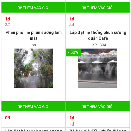
THÊM VÀO GIỎ
THÊM VÀO GIỎ
1₫
1₫
3₫
3₫
Phân phối hệ phun sương làm
Lắp đặt hệ thống phun sương
mát
quán Cafe
ps
HKPHC04
- 50%
THÊM VÀO GIỎ
THÊM VÀO GIỎ
0₫
1₫
2₫