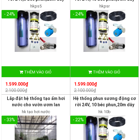
hkps5
hkpsr
- 24%
- 24%
THÊM VÀO GIỎ
THÊM VÀO GIỎ
1.599.000₫
1.599.000₫
2.100.000₫
2.100.000₫
Lắp đặt hệ thống tạo ẩm hơi
Hệ thống phun sương động cơ
nước cho vườn ươm lan
rời 24V, 10 béc phun,20m dây
hk tạo hơi nước
hk 10b
- 33%
- 22%