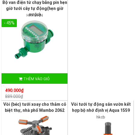
Bộ van điện từ chạy bằng pin hẹn
giờ tưới cây tự động(hẹn giờ
nước)
HKTĐPIN
- 45%
THÊM VÀO GIỎ
490.000₫
889.000₫
Vòi (béc) tưới xoay cho thảm cỏ
Vòi tưới tự động sân vườn kết
biệt thự, nhà phố Mambo 2062
hợp bộ nhớ định vị Aqua 1559
hkcb