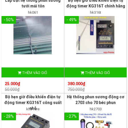
Lắp đặt hệ thống phun sương
Bộ hẹn giờ điều khiển điện tự
tưới mái tôn
động timer KG316T chính hãng
hk061
hk316t
- 50%
- 49%
THÊM VÀO GIỎ
THÊM VÀO GIỎ
25.000₫
380.000₫
50.000₫
750.000₫
Bộ hẹn giờ điều khiển điện tự
Hệ thống phun sương động cơ
động timer KG316T công suất
2703 cho 70 béc phun
nhỏ
kh316re
hk2703
- 28%
- 27%