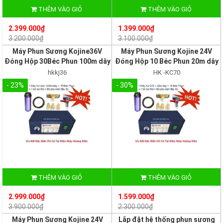
THÊM VÀO GIỎ
THÊM VÀO GIỎ
2.399.000₫
1.399.000₫
3.200.000₫
3.100.000₫
Máy Phun Sương Kojine36V
Máy Phun Sương Kojine 24V
Đóng Hộp 30Béc Phun 100m dây
Đóng Hộp 10 Béc Phun 20m dây
hkkj36
HK -KC70
- 23%
- 30%
THÊM VÀO GIỎ
THÊM VÀO GIỎ
2.999.000₫
1.599.000₫
3.900.000₫
2.300.000₫
Máy Phun Sương Kojine 24V
Lắp đặt hệ thống phun sương