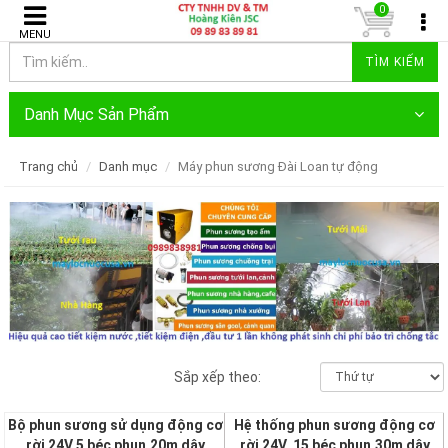
0
MENU
TÌM KIẾM
Danh Mục Sản Phẩm
Trang chủ
Danh mục
Máy phun sương Đài Loan tự động
Sắp xếp theo:
Bộ phun sương sử dụng động cơ
Hệ thống phun sương động cơ
rời 24V,5 béc phun,20m dây
rời 24V, 15 béc phun,30m dây