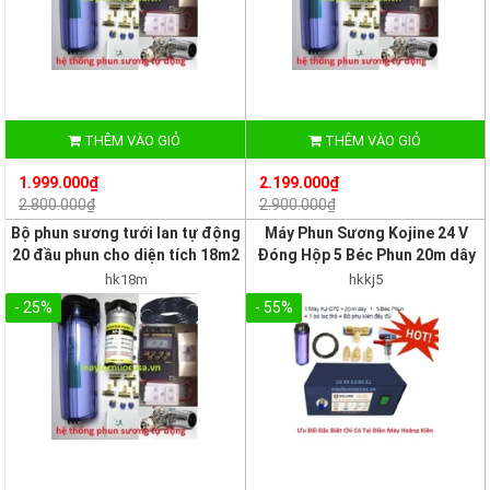
THÊM VÀO GIỎ
THÊM VÀO GIỎ
1.999.000₫
2.199.000₫
2.800.000₫
2.900.000₫
Bộ phun sương tưới lan tự động
Máy Phun Sương Kojine 24 V
20 đầu phun cho diện tích 18m2
Đóng Hộp 5 Béc Phun 20m dây
hk18m
hkkj5
- 25%
- 55%