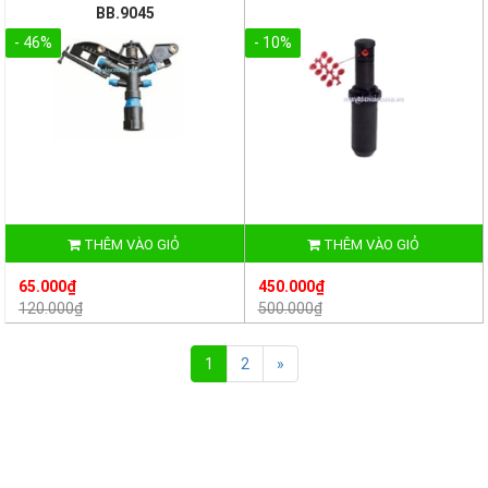
BB.9045
- 46%
- 10%
THÊM VÀO GIỎ
THÊM VÀO GIỎ
65.000₫
450.000₫
120.000₫
500.000₫
1
2
»