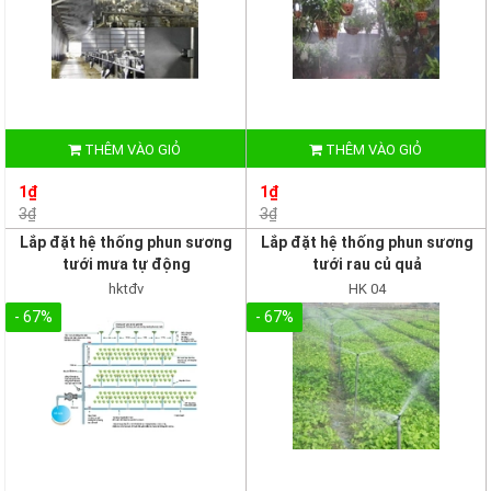
THÊM VÀO GIỎ
THÊM VÀO GIỎ
1₫
1₫
3₫
3₫
Lắp đặt hệ thống phun sương
Lắp đặt hệ thống phun sương
tưới mưa tự động
tưới rau củ quả
hktđv
HK 04
- 67%
- 67%