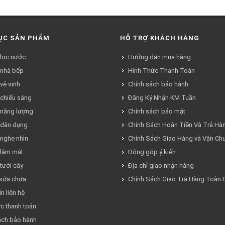
ỤC SẢN PHẨM
HỖ TRỢ KHÁCH HÀNG
 lọc nước
Hướng dẫn mua hàng
 nhà bếp
Hình Thức Thanh Toán
 vệ sinh
Chính sách bảo hành
 chiếu sáng
Đăng Ký Nhận KM Tuần
ị năng lượng
Chính sách bảo mật
ị dân dụng
Chính Sách Hoàn Tiền Và Trả Hà
 nghe nhìn
Chính Sách Giao Hàng và Vận Ch
 làm mát
Đóng góp ý kiến
 tưới cây
Địa chỉ giao nhận hàng
 sửa chữa
Chính Sách Giao Trả Hàng Toàn
n liên hệ
ức thanh toán
ách bảo hành