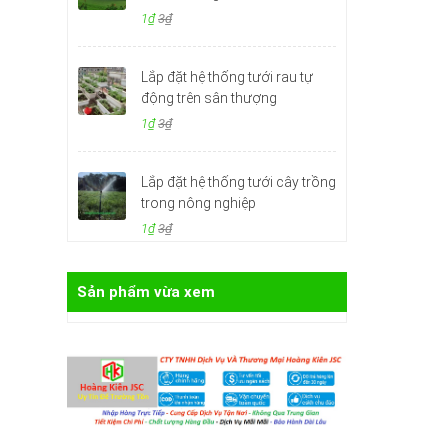
1₫
3₫
Lắp đặt hệ thống tưới rau tự
động trên sân thượng
1₫
3₫
Lắp đặt hệ thống tưới cây trồng
trong nông nghiệp
1₫
3₫
Sản phẩm vừa xem