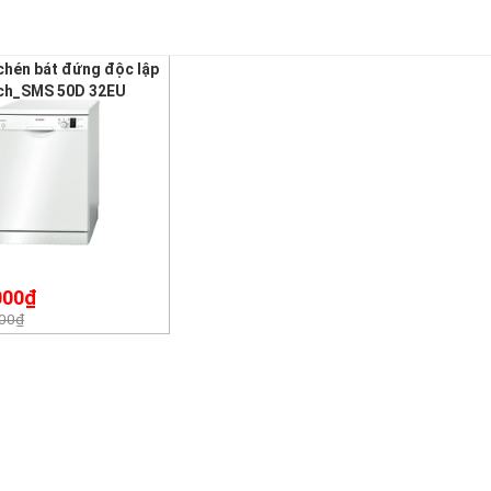
chén bát đứng độc lập
ch_SMS 50D 32EU
000₫
000₫