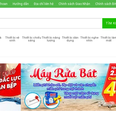
khoan
Hướng dẫn
Địa chỉ liên hệ
Chính sách Giao Nhận
Chính sách B
TÌM K
à
Thiết bị vệ
Thiết bị chiếu
Thiết bị năng
Thiết bị dân
Thiết bị nghe
Thiết bị là
sinh
sáng
lượng
dụng
nhìn
mát