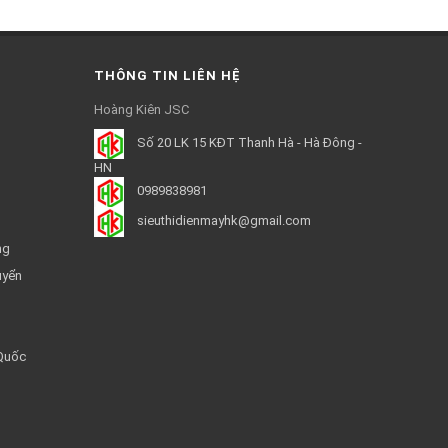
THÔNG TIN LIÊN HỆ
Hoàng Kiên JSC
Số 20 LK 15 KĐT Thanh Hà - Hà Đông -
HN
0989838981
sieuthidienmayhk@gmail.com
ng
uyển
 Quốc