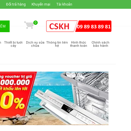
H
Đổi trả hàng
Khuyến mại
Tài khoản
0
IẾM
m
Thiết bị tưới
Dịch vụ sửa
Thông tin liên
Hình thức
Chính sách
cây
chữa
hệ
thanh toán
bảo hành