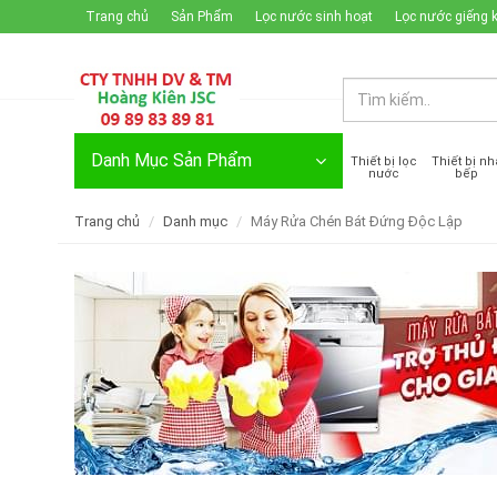
Trang chủ
Sản Phẩm
Lọc nước sinh hoạt
Lọc nước giếng 
Đăng nhập / Đăng ký
Danh Mục Sản Phẩm
Thiết bị lọc
Thiết bị nh
nước
bếp
Trang chủ
Danh mục
Máy Rửa Chén Bát Đứng Độc Lập