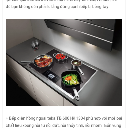
đó bạn không còn phải lo lắng đứng cạnh bếp bị bỏng tay.
+ Bếp điện hồng ngoại teka TB 600 HK 1304 phù hợp với mọi loại
chất liệu xoong nồi từ nồi đất, nồi thủy tinh, nồi nhôm.. Bốn vùng