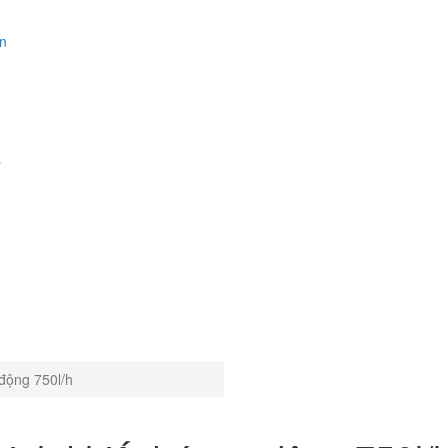
an
p
 động 750l/h