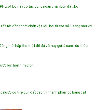
PH ,cột lọc này có tác dụng ngăn chặn bùn đất ,lọc
 rất tốt đồng thời chặn vật liệu lọc từ cột số 1 sang sau khi
ồng thời hấp thụ triệt để đá vôi hay gọi là canxi dư thừa
thước lớn hơn 1 micron.
c nước có tỉ lệ bùn đất cao thì thành phần lọc bằng cát