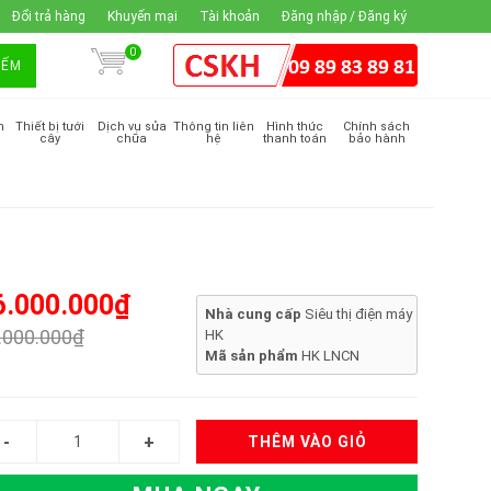
Đổi trả hàng
Khuyến mại
Tài khoản
Đăng nhập / Đăng ký
0
IẾM
m
Thiết bị tưới
Dịch vụ sửa
Thông tin liên
Hình thức
Chính sách
cây
chữa
hệ
thanh toán
bảo hành
6.000.000₫
Nhà cung cấp
Siêu thị điện máy
.000.000₫
HK
Mã sản phẩm
HK LNCN
THÊM VÀO GIỎ