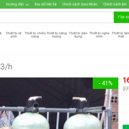
Hướng dẫn
Địa chỉ liên hệ
Chính sách Giao Nhận
Chính sách BH
TÌM K
à
Thiết bị vệ
Thiết bị chiếu
Thiết bị năng
Thiết bị dân
Thiết bị nghe
Thiết bị là
sinh
sáng
lượng
dụng
nhìn
mát
m3/h
1
- 41%
27