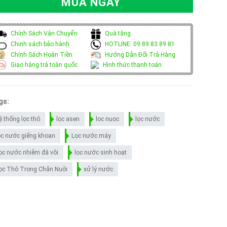
MUA NGAY
Chính Sách Vận Chuyển
Quà tặng
Chinh sách bảo hành
HOTLINE: 09 89 83 89 81
Chính Sách Hoàn Tiền
Hướng Dẫn Đổi Trả Hàng
Giao hàng trả toàn quốc
Hình thức thanh toán
gs:
ệ thống lọc thô
lọc asen
loc nuoc
lọc nước
ọc nước giếng khoan
Lọc nước máy
ọc nước nhiễm đá vôi
lọc nước sinh hoạt
ọc Thô Trong Chăn Nuôi
xử lý nước