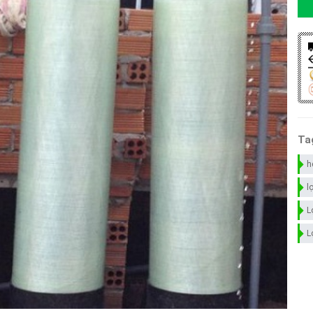
Ta
h
l
L
L