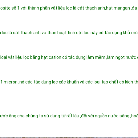
ite số 1 với thành phần vật liệu lọc là cát thạch anh,hạt mangan ,đa 
 lọc là cát thạch anh và than hoạt tính cột lọc này có tác dụng khử mùi
loại vật liệu lọc bằng hạt cation có tác dụng làm mềm ,làm ngọt nước đ
và 1 micron ,nó các tác dụng lọc xác khuẩn và các loại tạp chất có kích 
được ông cha chúng ta sử dụng từ rất lâu ,đối với nguồn nước sông ,hoặ