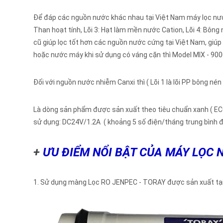
Để đáp các nguồn nước khác nhau tại Việt Nam máy lọc nước 
Than hoạt tính, Lõi 3: Hạt làm mền nước Cation, Lõi 4: Bôn
cũ giúp lọc tốt hơn các nguồn nước cứng tại Việt Nam, giúp
hoặc nước máy khi sử dụng có váng cặn thì Model MIX - 900
Đối với nguồn nước nhiễm Canxi thì ( Lõi 1 là lõi PP bông nén
Là dòng sản phẩm được sản xuất theo tiêu chuẩn xanh ( EC
sử dụng: DC24V/1.2A ( khoảng 5 số điện/tháng trung bình đối 
+
ƯU ĐIỂM NỔI BẬT CỦA MÁY LỌC 
1. Sử dụng màng Lọc RO JENPEC - TORAY được sản xuất tại 