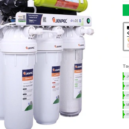
Ta
J
m
m
M
m