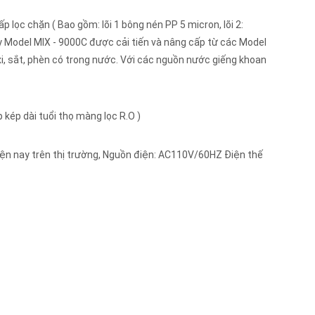
lọc chặn ( Bao gồm: lõi 1 bông nén PP 5 micron, lõi 2:
ậy Model MIX - 9000C được cải tiến và nâng cấp từ các Model
xi, sắt, phèn có trong nước. Với các nguồn nước giếng khoan
p kép dài tuổi thọ màng lọc R.O )
ện nay trên thị trường, Nguồn điện: AC110V/60HZ Điện thế