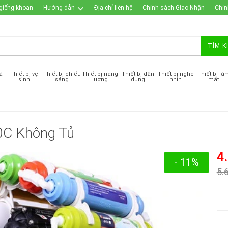
giếng khoan
Hướng dẫn
Địa chỉ liên hệ
Chính sách Giao Nhận
Chín
TÌM K
à
Thiết bị vệ
Thiết bị chiếu
Thiết bị năng
Thiết bị dân
Thiết bị nghe
Thiết bị là
sinh
sáng
lượng
dụng
nhìn
mát
0C Không Tủ
4
- 11%
5.