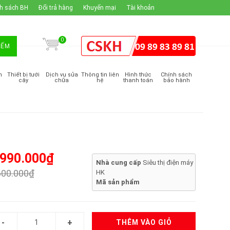
h sách BH
Đổi trả hàng
Khuyến mại
Tài khoản
0
IẾM
m
Thiết bị tưới
Dịch vụ sửa
Thông tin liên
Hình thức
Chính sách
cây
chữa
hệ
thanh toán
bảo hành
.990.000₫
Nhà cung cấp
Siêu thị điện máy
600.000₫
HK
Mã sản phẩm
THÊM VÀO GIỎ