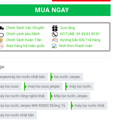
MUA NGAY
Chính Sách Vận Chuyển
Quà tặng
Chinh sách bảo hành
HOTLINE: 09 89 83 89 81
Chính Sách Hoàn Tiền
Hướng Dẫn Đổi Trả Hàng
Giao hàng trả toàn quốc
Hình thức thanh toán
gs:
enpecmáy lọc nước nhật bản
lọc nước Jenpec
ay loc nuoc
may loc nuoc jenpec
máy lọc nước
áy lọc nước công nghệ nhật
Máy lọc nước Jenpec
áy lọc nước Jenpec MIX-9000C Không Tủ
máy lọc nước nhật
áy lọc nước nhật bản