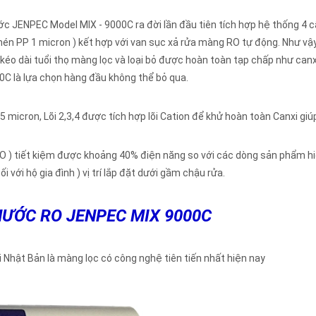
JENPEC Model MIX - 9000C ra đời lần đầu tiên tích hợp hệ thống 4 cấp 
g nén PP 1 micron ) kết hợp với van sục xả rửa màng RO tự động. Như v
 kéo dài tuổi thọ màng lọc và loại bỏ được hoàn toàn tạp chấp như can
0C là lựa chọn hàng đầu không thể bỏ qua.
 5 micron, Lõi 2,3,4 được tích hợp lõi Cation để khử hoàn toàn Canxi giú
O ) tiết kiệm được khoảng 40% điện năng so với các dòng sản phẩm hi
với hộ gia đình ) vị trí lắp đặt dưới gầm chậu rửa.
NƯỚC RO JENPEC MIX 9000C
Nhật Bản là màng lọc có công nghệ tiên tiến nhất hiện nay