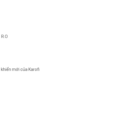
c R.O
 khiển mới của Karofi