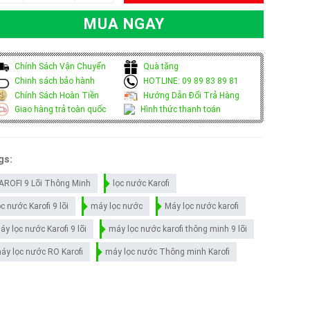
MUA NGAY
Chính Sách Vận Chuyển
Quà tặng
Chinh sách bảo hành
HOTLINE: 09 89 83 89 81
Chính Sách Hoàn Tiền
Hướng Dẫn Đổi Trả Hàng
Giao hàng trả toàn quốc
Hình thức thanh toán
gs:
AROFI 9 Lõi Thông Minh
lọc nước Karofi
ọc nước Karofi 9 lõi
máy lọc nước
Máy lọc nước karofi
áy lọc nước Karofi 9 lõi
máy lọc nước karofi thông minh 9 lõi
áy lọc nước RO Karofi
máy lọc nước Thông minh Karofi