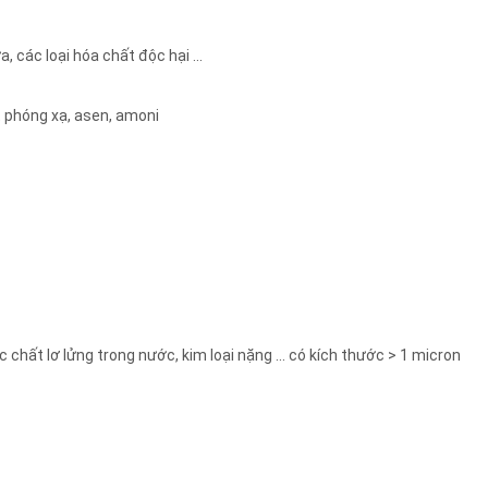
, các loại hóa chất độc hại ...
t phóng xạ, asen, amoni
ác chất lơ lửng trong nước, kim loại nặng ... có kích thước > 1 micron