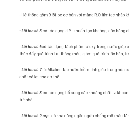
- Hệ thống gồm 9 lõi lọc cơ bản với màng R.O filmtec nhập k
- Lõi lọc số 5
có tác dụng diệt khuẩn tạo khoáng, cân bằng 
-
Lõi lọc số 6
có tác dụng tách phân tử oxy trong nước giúp c
thúc đẩy quá trình lưu thông máu, giảm quá trình lão hóa, tr
-
Lõi lọc số 7
lõi Alkaline tạo nước kiềm tính giúp trung hòa
chất có lợi cho cơ thể.
-
Lõi lọc số 8
có tác dụng bổ sung các khoáng chất, vi khoáng 
trẻ nhỏ
-
Lõi lọc số 9 orp
: có khả năng ngăn ngừa chống mỡ máu tă