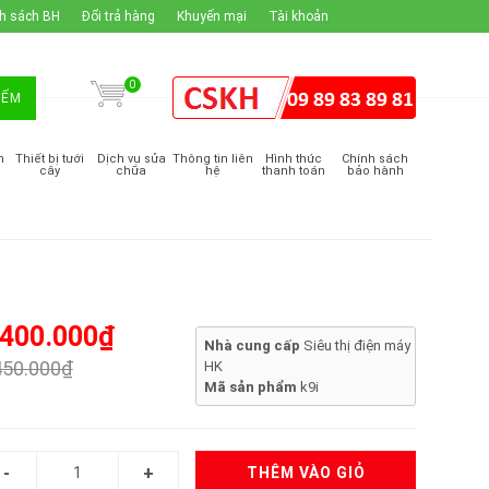
h sách BH
Đổi trả hàng
Khuyến mại
Tài khoản
0
IẾM
m
Thiết bị tưới
Dịch vụ sửa
Thông tin liên
Hình thức
Chính sách
cây
chữa
hệ
thanh toán
bảo hành
.400.000₫
Nhà cung cấp
Siêu thị điện máy
450.000₫
HK
Mã sản phẩm
k9i
THÊM VÀO GIỎ