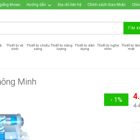
giếng khoan
Hướng dẫn
Địa chỉ liên hệ
Chính sách Giao Nhận
Chín
TÌM K
à
Thiết bị vệ
Thiết bị chiếu
Thiết bị năng
Thiết bị dân
Thiết bị nghe
Thiết bị là
sinh
sáng
lượng
dụng
nhìn
mát
hông Minh
4
- 1%
4.