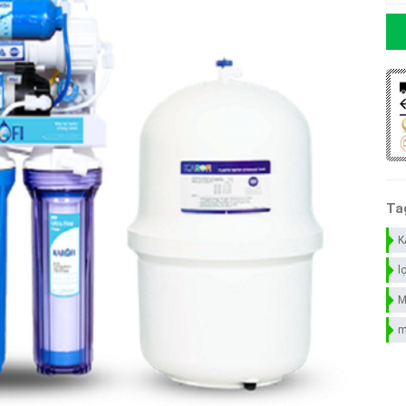
Ta
K
l
M
m