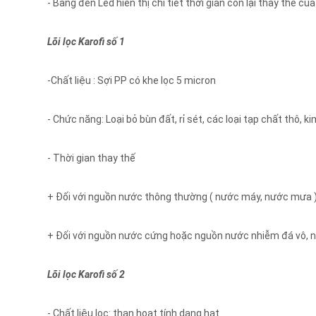
- Bảng đèn Led hiển thị chi tiết thời gian còn lại thay thế của 
Lõi lọc Karofi số 1
-Chất liệu : Sợi PP có khe lọc 5 micron
- Chức năng: Loại bỏ bùn đất, rỉ sét, các loại tạp chất thô, ki
- Thời gian thay thế
+ Đối với nguồn nước thông thường ( nước máy, nước mưa )
+ Đối với nguồn nước cứng hoặc nguồn nước nhiễm đá vô, nư
Lõi lọc Karofi số 2
- Chất liệu lọc: than hoạt tính dạng hạt