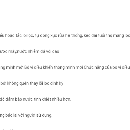
 hoặc tắc lõi lọc, tự động xục rửa hệ thống, kéo dài tuổi thọ màng lọ
, nước máy,nước nhiễm đá vôi cao
hông minh mới Bộ vi điều khiển thông minh mới Chức năng của bộ vi điều
bởi không quên thay lõi lọc định kỳ
 đó đảm bảo nước tinh khiết nhiều hơn.
g báo lại với người sử dụng.