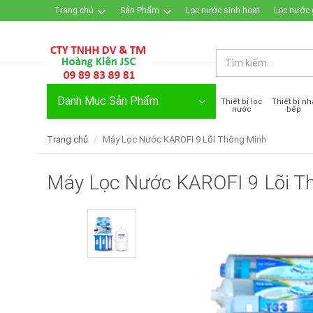
Trang chủ
Sản Phẩm
Lọc nước sinh hoạt
Lọc nước 
Đăng nhập / Đăng ký
Danh Mục Sản Phẩm
Thiết bị lọc
Thiết bị nh
nước
bếp
Trang chủ
Máy Lọc Nước KAROFI 9 Lõi Thông Minh
Máy Lọc Nước KAROFI 9 Lõi T