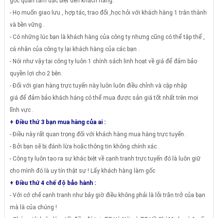
gốc quan tâm đặc biệt đến khách hàng.
- Họ muốn giao lưu , hợp tác, trao đổi ,học hỏi với khách hàng 1 trân thành
và bền vững .
- Có những lúc bạn là khách hàng của công ty nhưng cũng có thể tập thể ,
cá nhân của công ty lại khách hàng của các bạn .
- Nói như vậy tại công ty luôn 1 chính sách linh hoạt về giá để đảm bảo
quyền lợi cho 2 bên.
- Đối với gian hàng trực tuyến này luôn luôn điều chỉnh và cập nhập
giá để đảm bảo khách háng có thể mua được sản giá tốt nhất trên mọi
lĩnh vực .
+ Điều thứ 3 bạn mua hàng của ai :
- Điều này rất quan trọng đối với khách hàng mua hàng trực tuyến .
- Bởi bạn sẽ bị đánh lừa hoặc thông tin không chính xác .
- Công ty luôn tạo ra sự khác biệt về cạnh tranh trực tuyến đó là luôn giữ
cho mình đó là uy tín thật sự ! Lấy khách hàng làm gốc
+ Điều thứ 4 chế độ bảo hành :
- Với cớ chế cạnh tranh như bây giờ điều không phải là lỗi trăn trở của bạn
mà là của chúng !