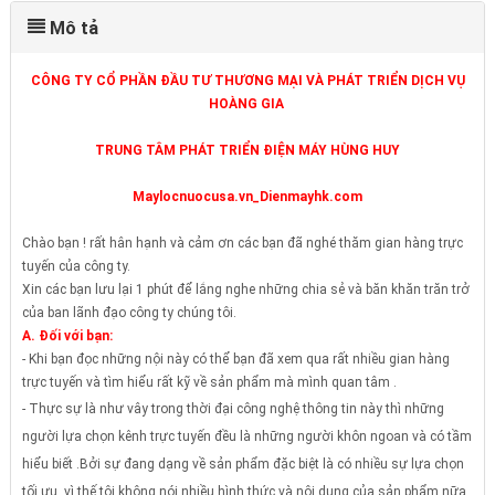
Mô tả
CÔNG TY CỔ PHẦN ĐẦU TƯ THƯƠNG MẠI VÀ PHÁT TRIỂN DỊCH VỤ
HOÀNG GIA
TRUNG TÂM PHÁT TRIỂN ĐIỆN MÁY HÙNG HUY
Maylocnuocusa.vn_Dienmayhk.com
Chào bạn ! rất hân hạnh và cảm ơn các bạn đã nghé thăm gian hàng trực
tuyến của công ty.
Xin các bạn lưu lại 1 phút để lắng nghe những chia sẻ và băn khăn trăn trở
của ban lãnh đạo công ty chúng tôi.
A. Đối với bạn:
- Khi bạn đọc những nội này có thể bạn đã xem qua rất nhiều gian hàng
trực tuyến và tìm hiểu rất kỹ về sản phẩm mà mình quan tâm .
- Thực sự là như vây trong thời đại công nghệ thông tin này thì những
người lựa ch
ọn
kênh trực tuyến đều là những người khôn ngoan và có tầm
hiểu biết .Bởi sự đang dạng về sản phẩm đặc biệt là có nhiều sự lựa chọn
tối ưu .v
ì thế tôi không nói nhiều hình thức và nội dung của sản phẩm nữa