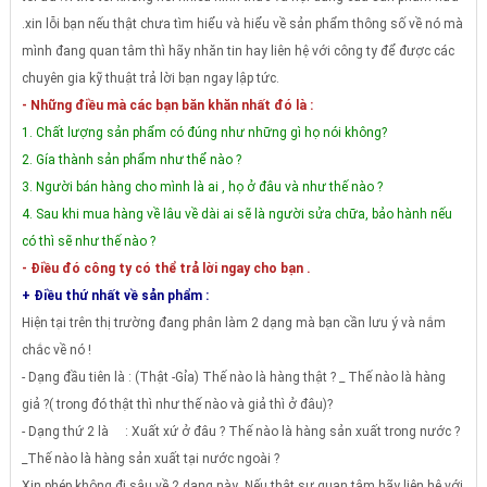
.xin lỗi bạn nếu thật chưa tìm hiểu và hiểu về sản phẩm thông số về nó mà
mình đang quan tâm thì hãy nhăn tin hay liên hệ với công ty để được các
chuyên gia kỹ thuật trả lời bạn ngay lập tức.
- Nh
ững điều mà các bạn băn khăn nhất đó là :
1. Chất lượng sản phẩm có đúng như những gì họ nói không?
2. Gía thành sản phẩm như thể nào ?
3. Người bán hàng cho mình là ai , họ ở đâu và như thế nào ?
4. Sau khi mua hàng về lâu về dài ai sẽ là người sửa chữa, bảo hành nếu
có thì sẽ như thế nào ?
- Điều đó công ty có thể trả lời ngay cho bạn .
+ Điều thứ nhất về sản phẩm :
Hiện tại trên thị trường đang phân làm 2 dạng mà bạn cần lưu ý và nắm
chắc về nó !
- Dạng đầu tiên là : (Thật -Gỉa) Thế nào là hàng thật ? _ Thế nào là hàng
giả ?( trong đó thật thì như thế nào và giả thì ở đâu)?
- Dạng thứ 2 là : Xuất xứ ở đâu ? Thế nào là hàng sản xuất trong nước ?
_Thế nào là hàng sản xuất tại nước ngoài ?
Xin phép không đi sâu về 2 dạng này .Nếu thật sự quan tâm hãy liên hệ với