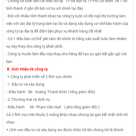
- Chúng tôi luôn làm tốt điều đó tại TP Hà Nội và TP Hồ Chí Minh và 1 số
tỉnh thành ở gần đó bởi có trụ sở chính tại đây .
- Đối với nhiều tỉnh thành khác tại công ty luôn có đội ngũ thị trường làm
việc với các đại lý trung tâm tại đó và đang xây dựng cơ chế bảo hành của
công ty tại đại lý để đảm bảo phục vụ khách hàng tốt nhất
- Có 1 điều bạn có thể yên tâm đó chính là hãng sản xuất luôn làm nhiệm
vụ này thay cho công ty phân phối .
- Công ty muốn làm đều này thay cho hãng để tạo sự gắn kết gần gũi với
bạn .
B. Giới thiệu về công ty
:
+ Công ty phát triển vể 2 lĩnh vực chính :
- 1 .Đầu tư và xây dựng.
- Điều hành : Mr Hoàng Thanh Bình ( tổng giám đốc)
- 2 Thương mại và dịch vụ .
- Điều hành :
Mr Phạm Văn Huế ( phó tổng giám đốc )
Cả 2 lĩnh vực trên thuộc 2 mảng khác nhau nhưng lại gắn kết chặt chẽ với
nhau .
+ Lĩnh vực đầu tư và xây dựng xin được nhắc tới khi chúng tôi là khách