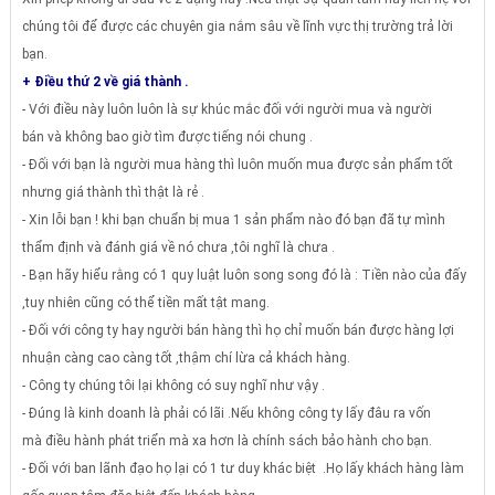
chúng tôi để được các chuyên gia nắm sâu về lĩnh vực thị trường trả lời
bạn.
+ Điều thứ 2 về giá thành .
- Với điều này luôn luôn là sự khúc mắc đối với người mua và người
bán và không bao giờ tìm được tiếng nói chung .
- Đối với bạn là người mua hàng thì luôn muốn mua được sản phẩm tốt
nhưng giá thành thì thật là rẻ .
- Xin lỗi bạn ! khi bạn chuẩn bị mua 1 sản phẩm nào đó bạn đã tự mình
thẩm định và đánh giá về nó chưa ,tôi nghĩ là chưa .
- Bạn hãy hiểu rằng có 1 quy luật luôn song song đó là : Tiền nào của đấy
,tuy nhiên cũng có thể tiền mất tật mang.
- Đối với công ty hay người bán hàng thì họ chỉ muốn bán được hàng lợi
nhuận càng cao càng tốt ,thậm chí lừa cả khách hàng.
- Công ty chúng tôi lại không có suy nghĩ như vậy .
- Đúng là kinh doanh là phải có lãi .Nếu không công ty lấy đâu ra vốn
mà điều hành phát triển mà xa hơn là chính sách bảo hành cho bạn.
- Đối với ban lãnh đạo họ lại có 1 tư duy khác biệt .Họ lấy khách hàng làm