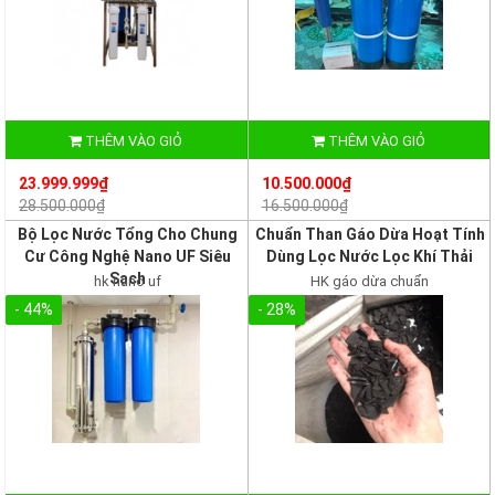
THÊM VÀO GIỎ
THÊM VÀO GIỎ
23.999.999₫
10.500.000₫
28.500.000₫
16.500.000₫
Bộ Lọc Nước Tổng Cho Chung
Chuẩn Than Gáo Dừa Hoạt Tính
Cư Công Nghệ Nano UF Siêu
Dùng Lọc Nước Lọc Khí Thải
Sạch
hk nano uf
HK gáo dừa chuẩn
- 44%
- 28%