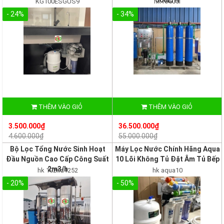
KG100ESGUS9
hk ro500l
- 24%
- 34%
THÊM VÀO GIỎ
THÊM VÀO GIỎ
3.500.000₫
36.500.000₫
4.600.000₫
55.000.000₫
Bộ Lọc Tổng Nước Sinh Hoạt
Máy Lọc Nước Chính Hãng Aqua
Đầu Nguồn Cao Cấp Công Suất
10 Lõi Không Tủ Đặt Âm Tủ Bếp
2m3/h
hk 102itd1252
hk aqua10
- 20%
- 50%