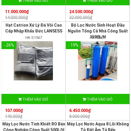
THÊM VÀO GIỎ
THÊM VÀO GIỎ
11.000.000₫
24.500.000₫
14.000.000₫
32.000.000₫
Hạt Catrion Xứ Lý Đá Vôi Cao
Bộ Lọc Nước Sinh Hoạt Đầu
Cấp Nhập Khẩu Đức LANSESS
Nguồn Tổng Cả Nhà Công Suất
1500L/H
HK S1567
HK102CT
- 26%
- 19%
THÊM VÀO GIỎ
THÊM VÀO GIỎ
107.000₫
6.450.000₫
145.000₫
8.000.000₫
Máy Lọc Nước Tinh Khiết RO Bán
Máy Lọc Nước Aqua 8 Lõi Không
Công Nghiệp Công Suất 500L/H
Tủ Đặt Âm Tủ Bếp