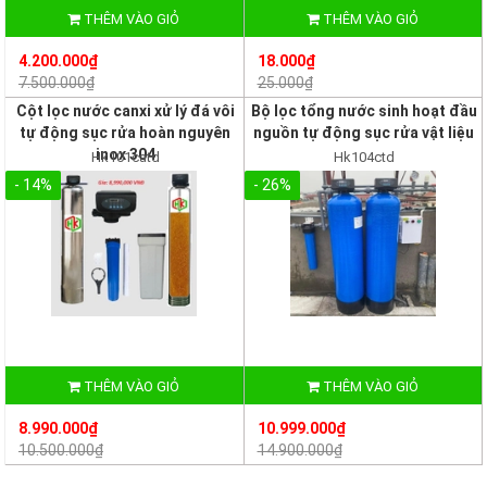
THÊM VÀO GIỎ
THÊM VÀO GIỎ
4.200.000₫
18.000₫
7.500.000₫
25.000₫
Cột lọc nước canxi xử lý đá vôi
Bộ lọc tổng nước sinh hoạt đầu
tự động sục rửa hoàn nguyên
nguồn tự động sục rửa vật liệu
inox 304
Hk101catd
Hk104ctd
- 14%
- 26%
THÊM VÀO GIỎ
THÊM VÀO GIỎ
8.990.000₫
10.999.000₫
10.500.000₫
14.900.000₫