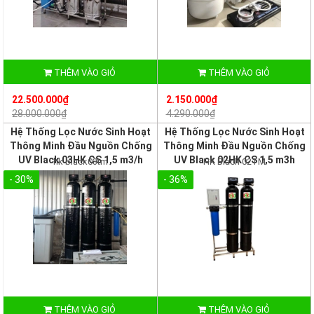
THÊM VÀO GIỎ
THÊM VÀO GIỎ
22.500.000₫
2.150.000₫
28.000.000₫
4.290.000₫
Hệ Thống Lọc Nước Sinh Hoạt
Hệ Thống Lọc Nước Sinh Hoạt
Thông Minh Đầu Nguồn Chống
Thông Minh Đầu Nguồn Chống
UV Black 03HK CS 1,5 m3/h
UV Black 02HK CS 1,5 m3h
hk black03tm
HK Blach 02TM
- 30%
- 36%
THÊM VÀO GIỎ
THÊM VÀO GIỎ