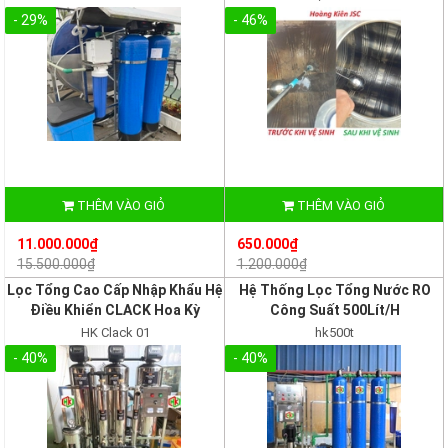
- 29%
- 46%
THÊM VÀO GIỎ
THÊM VÀO GIỎ
11.000.000₫
650.000₫
15.500.000₫
1.200.000₫
Lọc Tổng Cao Cấp Nhập Khẩu Hệ
Hệ Thống Lọc Tổng Nước RO
Điều Khiển CLACK Hoa Kỳ
Công Suất 500Lít/H
HK Clack 01
hk500t
- 40%
- 40%