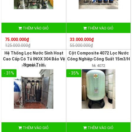
THÊM VÀO GIỎ
THÊM VÀO GIỎ
75.000.000₫
33.000.000₫
125.000.000₫
55.000.000₫
Hệ Thống Lọc Nước Sinh Hoạt
Cột Composite 4072 Lọc Nước
Cao Cấp Có Tủ INOX 304 Bảo Vệ
Công Nghiệp Công Suất 15m3/H
Ngoài Trời
HK 108 tủ inox
hk 4072
- 31%
- 35%
THÊM VÀO GIỎ
THÊM VÀO GIỎ