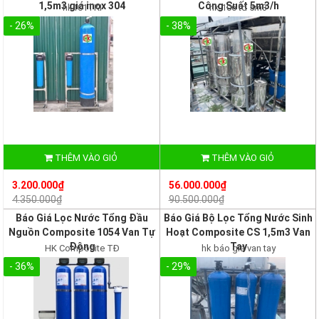
1,5m3 giá inox 304
Công Suất 5m3/h
hk101TKI
hk 106 tđ 5m3
- 26%
- 38%
THÊM VÀO GIỎ
THÊM VÀO GIỎ
3.200.000₫
56.000.000₫
4.350.000₫
90.500.000₫
Báo Giá Lọc Nước Tổng Đầu
Báo Giá Bộ Lọc Tổng Nước Sinh
Nguồn Composite 1054 Van Tự
Hoạt Composite CS 1,5m3 Van
Động
Tay
HK Composite TĐ
hk báo giá van tay
- 36%
- 29%