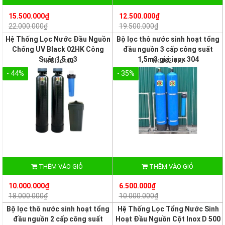
15.500.000₫
12.500.000₫
22.000.000₫
19.500.000₫
Hệ Thống Lọc Nước Đầu Nguồn
Bộ lọc thô nước sinh hoạt tổng
Chống UV Black 02HK Công
đầu nguồn 3 cấp công suất
Suất 1,5 m3
1,5m3 giá inox 304
hk black02
hk 102 TKI
- 44%
- 35%
THÊM VÀO GIỎ
THÊM VÀO GIỎ
10.000.000₫
6.500.000₫
18.000.000₫
10.000.000₫
Bộ lọc thô nước sinh hoạt tổng
Hệ Thống Lọc Tổng Nước Sinh
đầu nguồn 2 cấp công suất
Hoạt Đầu Nguồn Cột Inox D 500