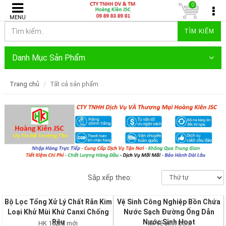
0
MENU
TÌM KIẾM
Danh Mục Sản Phẩm
Trang chủ
Tất cả sản phẩm
Sắp xếp theo:
Bộ Lọc Tổng Xử Lý Chất Rắn Kim
Vệ Sinh Công Nghiệp Bồn Chứa
Loại Khử Mùi Khứ Canxi Chống
Nước Sạch Đường Ống Dẫn
Rêu
Nước Sinh Hoạt
HK 102tđ mới
hk vệ sinh bồn