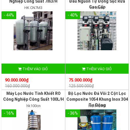
Nghiệp Công Suất 7m3/H
Đầu Nguồn Tự Động Sục Rửa
Cao Cấp
HK CN7M3
hk clack
- 44%
- 40%
THÊM VÀO GIỎ
THÊM VÀO GIỎ
90.000.000₫
75.000.000₫
160.000.000₫
125.500.000₫
Máy Lọc Nước Tinh Khiết RO
Bộ Lọc Nước Đá Vôi 2 Cột Lọc
Công Nghiệp Công Suất 100L/H
Composite 1054 Khung Inox 304
Tự Động
hk100cn
hk104catd
- 16%
- 36%