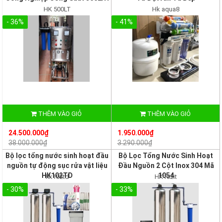
HK 500LT
Hk aqua8
- 36%
- 41%
THÊM VÀO GIỎ
THÊM VÀO GIỎ
24.500.000₫
1.950.000₫
38.000.000₫
3.290.000₫
Bộ lọc tổng nước sinh hoạt đầu
Bộ Lọc Tổng Nước Sinh Hoạt
nguồn tự động sục rửa vật liệu
Đầu Nguồn 2 Cột Inox 304 Mã
HK102TD
1054
hk102td
HK102it
- 30%
- 33%