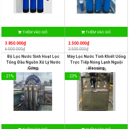
THÊM VÀO GIỎ
THÊM VÀO GIỎ
3.850.000₫
2.500.000₫
6.000.000₫
3.500.000₫
Bộ Lọc Nước Sinh Hoạt Lọc
Máy Lọc Nước Tinh Khiết Uống
Tổng Đầu Nguồn Xử Lý Nước
Trực Tiếp Nóng Lạnh Nguội
Cứng
Haosing
HK103i
HK Hoasing
- 21%
- 23%