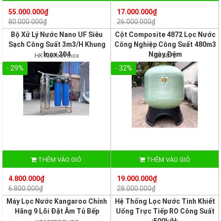
55.000.000₫
17.000.000₫
80.000.000₫
26.000.000₫
Bộ Xử Lý Nước Nano UF Siêu
Cột Composite 4872 Lọc Nước
Sạch Công Suất 3m3/H Khung
Công Nghiệp Công Suất 480m3
Inox 304
Ngày Đêm
HK Nanouf inox
hk 4872
- 29%
- 32%
THÊM VÀO GIỎ
THÊM VÀO GIỎ
4.800.000₫
19.000.000₫
6.800.000₫
28.000.000₫
Máy Lọc Nước Kangaroo Chính
Hệ Thống Lọc Nước Tinh Khiết
Hãng 9 Lõi Đặt Âm Tủ Bếp
Uống Trực Tiếp RO Công Suất
500L/H