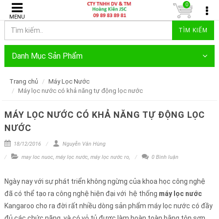
0
MENU
TÌM KIẾM
Danh Mục Sản Phẩm
Trang chủ
Máy Lọc Nước
Máy lọc nước có khả năng tự động lọc nước
MÁY LỌC NƯỚC CÓ KHẢ NĂNG TỰ ĐỘNG LỌC
NƯỚC
18/12/2016
Nguyễn Văn Hùng
may loc nuoc
,
máy lọc nước
,
máy lọc nước ro
,
0 Bình luận
Ngày nay với sự phát triển không ngừng của khoa học công nghệ
đã có thể tạo ra công nghệ hiện đại với hệ thống
máy lọc nước
Kangaroo cho ra đời rất nhiều dòng sản phẩm máy lọc nước có đầy
đủ các chức năng, và có vỏ tủ được làm hoàn toàn bằng tôn sơn