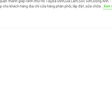
quận thành giáp ranh như Hồ Tây,Ba Đình,Gia Lâm,Sóc Sơn,Đông Anh. -
p cho khách hàng địa chỉ cửa hàng phân phối, lắp đặt ,sửa chữa...
Xem t