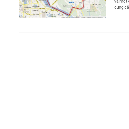
và một 
cung cấ