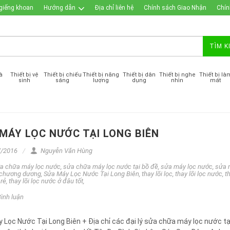
giếng khoan
Hướng dẫn
Địa chỉ liên hệ
Chính sách Giao Nhận
Chín
TÌM K
à
Thiết bị vệ
Thiết bị chiếu
Thiết bị năng
Thiết bị dân
Thiết bị nghe
Thiết bị là
sinh
sáng
lượng
dụng
nhìn
mát
MÁY LỌC NƯỚC TẠI LONG BIÊN
/2016
Nguyễn Văn Hùng
a chữa máy lọc nước
,
sửa chữa máy lọc nước tại bồ đề
,
sửa máy lọc nước
,
sửa 
 chương dương
,
Sửa Máy Lọc Nước Tại Long Biên
,
thay lõi lọc
,
thay lõi lọc nước
,
th
 rẻ
,
thay lõi lọc nước ở đâu tốt
,
ình luận
 Lọc Nước Tại Long Biên + Địa chỉ các đại lý sửa chữa máy lọc nước tạ