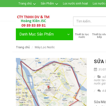
Trang chủ
Sản Phẩm
Lọc nước sinh hoạt
Lọc nước 
Đăng nhập / Đăng ký
Danh Mục Sản Phẩm
Thiết bị lọc
Thiết bị nh
nước
bếp
Trang chủ
Máy Lọc Nước
SỬA 
31/07
sử
nước tại
nước giá
4 B
Sửa Máy