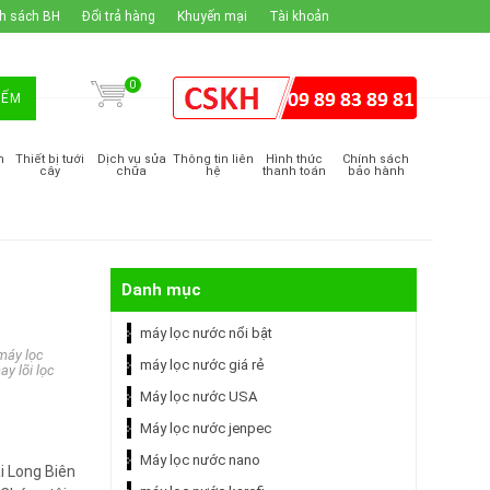
h sách BH
Đổi trả hàng
Khuyến mại
Tài khoản
0
IẾM
m
Thiết bị tưới
Dịch vụ sửa
Thông tin liên
Hình thức
Chính sách
cây
chữa
hệ
thanh toán
bảo hành
Danh mục
máy lọc nước nổi bật
máy lọc
máy lọc nước giá rẻ
ay lõi lọc
Máy lọc nước USA
Máy lọc nước jenpec
Máy lọc nước nano
i Long Biên