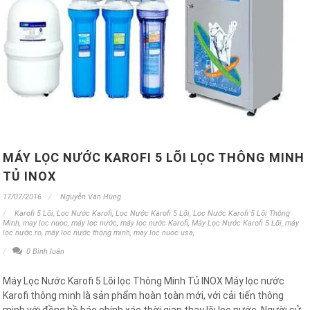
MÁY LỌC NƯỚC KAROFI 5 LÕI LỌC THÔNG MINH
TỦ INOX
17/07/2016
Nguyễn Văn Hùng
Karofi 5 Lõi
,
Lọc Nước Karofi
,
Lọc Nước Karofi 5 Lõi
,
Lọc Nước Karofi 5 Lõi Thông
Minh
,
may loc nuoc
,
máy lọc nước
,
máy lọc nước Karofi
,
Máy Lọc Nước Karofi 5 Lõi
,
máy
lọc nước ro
,
máy lọc nước thông minh
,
may loc nuoc usa
,
0 Bình luận
Máy Lọc Nước Karofi 5 Lõi lọc Thông Minh Tủ INOX Máy lọc nước
Karofi thông minh là sản phẩm hoàn toàn mới, với cải tiến thông