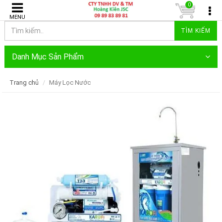
0
MENU
TÌM KIẾM
Danh Mục Sản Phẩm
Trang chủ
Máy Lọc Nước