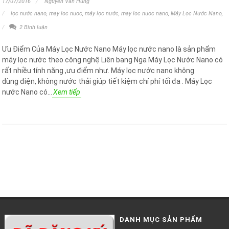
17/07/2016
Nguyễn Văn Hùng
lọc nước nano
,
may loc nuoc
,
máy lọc nước
,
may loc nuoc nano
,
Máy Lọc Nước Nano
,
2 Bình luận
Ưu Điểm Của Máy Lọc Nước Nano Máy lọc nước nano là sản phẩm
máy lọc nước theo công nghệ Liên bang Nga Máy Lọc Nước Nano có
rất nhiều tính năng ,ưu điểm như. Máy lọc nước nano không
dùng điện, không nước thải giúp tiết kiệm chí phí tối đa . Máy Lọc
nước Nano có...
Xem tiếp
DANH MỤC SẢN PHẨM