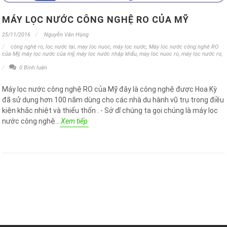
MÁY LỌC NƯỚC CÔNG NGHỆ RO CỦA MỸ
25/11/2016
Nguyễn Văn Hùng
công nghệ ro
,
lọc nước tại
,
may loc nuoc
,
máy lọc nước
,
Máy lọc nước công nghệ RO
của Mỹ
,
máy lọc nước của mỹ
,
máy lọc nước nhập khẩu
,
may loc nuoc ro
,
máy lọc nước ro
,
0 Bình luận
Máy lọc nước công nghệ RO của Mỹ đây là công nghệ được Hoa Kỳ
đã sử dụng hơn 100 năm dùng cho các nhà du hành vũ trụ trong điều
kiện khắc nhiệt và thiếu thốn . - Sở dĩ chúng ta gọi chúng là máy lọc
nước công nghệ...
Xem tiếp