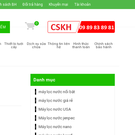
h sách BH
Đổi trả hàng
Khuyến mại
Tài khoản
0
IẾM
m
Thiết bị tưới
Dịch vụ sửa
Thông tin liên
Hình thức
Chính sách
cây
chữa
hệ
thanh toán
bảo hành
Danh mục
máy lọc nước nổi bật
máy lọc nước giá rẻ
Máy lọc nước USA
Máy lọc nước jenpec
Máy lọc nước nano