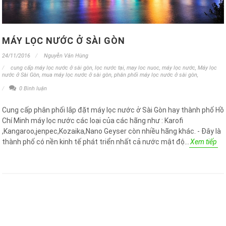
MÁY LỌC NƯỚC Ở SÀI GÒN
24/11/2016
Nguyễn Văn Hùng
cung cấp máy lọc nước ở sài gòn
,
lọc nước tại
,
may loc nuoc
,
máy lọc nước
,
Máy lọc
nước ở Sài Gòn
,
mua máy lọc nước ở sài gòn
,
phân phối máy lọc nước ở sài gòn
,
0 Bình luận
Cung cấp phân phối lắp đặt máy lọc nước ở Sài Gòn hay thành phố Hồ
Chí Minh máy lọc nước các loại của các hãng như : Karofi
,Kangaroo,jenpec,Kozaika,Nano Geyser còn nhiều hãng khác. - Đây là
thành phố có nền kinh tế phát triển nhất cả nước mật độ...
Xem tiếp