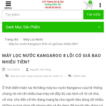
0
MENU
TÌM KIẾM
Danh Mục Sản Phẩm
Trang chủ
Máy Lọc Nước
Máy lọc nước kangaroo 8 lõi có giá bao nhiêu tiền?
MÁY LỌC NƯỚC KANGAROO 8 LÕI CÓ GIÁ BAO
NHIÊU TIỀN?
19/12/2016
Nguyễn Văn Hùng
may loc nuoc cong suat lon
,
máy lọc nước ro
,
0 Bình luận
Ở thời điểm hiện tại thì hãng máy lọc nước Kangaroo của hệ thống
chúng tôi với rất nhiều loại máy với đầy đủ các kích cỡ từ cỡ nhỏ,
cỡ vừa cho đến cỡ lớn đang mang lại cho người tiêu dùng rất nhiều
những sự lựa chọn rất phong phú và đa dạng để người tiêu dùng có