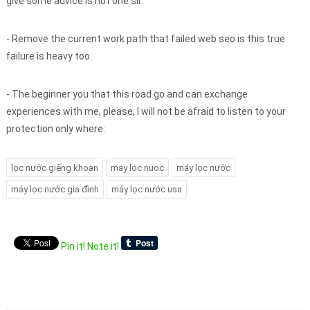
give some advice is not one sir.
- Remove the current work path that failed web seo is this true
failure is heavy too.
- The beginner you that this road go and can exchange
experiences with me, please, I will not be afraid to listen to your
protection only where:
lọc nước giếng khoan
may loc nuoc
máy lọc nước
máy lọc nước gia đình
máy lọc nước usa
Pin it!
Note it!