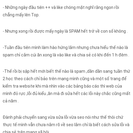
- Những ngày đầu tiên ++ và like chóng mặt nghĩ rằng ngon rồi
chẳng mấy lên Top.
- Nhưng xong rồi được mấy ngày là SPAM hết trở về con số không .
-Tuần đầu tiên mình làm hào hứng lắm nhưng chưa hiểu thế nào là
spam chỉ cắm cúi ăn xong là vào like và chia sẻ có khi đến 1 h đêm .
-Thế rồi bị sập hết mới biết thế nào là spam ,dần dần sang tuần thứ
2 học theo cách chỉ bảo trên mạng mình cũng và một số trang để
kiểm tra website khi mà nhìn vào các bảng báo cáo thì web của
mình đỏ rực ,lỗi đủ kiểu ,ăn mà đi sửa hết các lỗi này chắc cũng mất
cả năm .
Đành phải chuyển sang vừa sửa lỗi vừa seo nói như thế thôi chứ
thực tế mình vẫn chưa nắm rõ về seo lắm chỉ là biết cách sửa lỗi và
chia sẻ trên mạng xã hội.