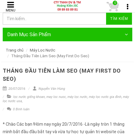
0
MENU
TÌM KIẾM
Danh Mục Sản Phẩm
Trang chủ
Máy Lọc Nước
Tháng Đầu Tiên Làm Seo (May First Do Seo)
THÁNG ĐẦU TIÊN LÀM SEO (MAY FIRST DO
SEO)
20/07/2016
Nguyễn Văn Hùng
lọc nước giếng khoan
,
may loc nuoc
,
máy lọc nước
,
máy lọc nước gia đình
,
máy
lọc nước usa
,
0 Bình luận
* Chào Các bạn !Hôm nay ngày 20/7/2016 -Là ngày tròn 1 tháng
mình bắt đầu đầu bắt tay và vừa tự học tự quản trị website của